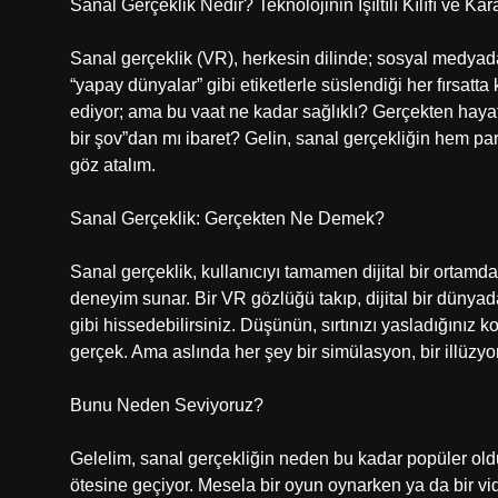
Sanal Gerçeklik Nedir? Teknolojinin Işıltılı Kılıfı ve Ka
Sanal gerçeklik (VR), herkesin dilinde; sosyal medyada s
“yapay dünyalar” gibi etiketlerle süslendiği her fırsatta
ediyor; ama bu vaat ne kadar sağlıklı? Gerçekten haya
bir şov”dan mı ibaret? Gelin, sanal gerçekliğin hem par
göz atalım.
Sanal Gerçeklik: Gerçekten Ne Demek?
Sanal gerçeklik, kullanıcıyı tamamen dijital bir ortamda
deneyim sunar. Bir VR gözlüğü takıp, dijital bir dünya
gibi hissedebilirsiniz. Düşünün, sırtınızı yasladığınız 
gerçek. Ama aslında her şey bir simülasyon, bir illüzy
Bunu Neden Seviyoruz?
Gelelim, sanal gerçekliğin neden bu kadar popüler ol
ötesine geçiyor. Mesela bir oyun oynarken ya da bir v