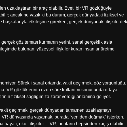
en uzaklaştıran bir araç olabilir. Evet, bir VR gözlüğüyle
bilir; ancak ne yazık ki bu durum, gerçek dünyadaki fiziksel ve
kte başkalarıyla etkileşime girerken, gerçek dünyadaki ilişkilerdek
, gerçek göz teması kurmanın yerini, sanal gerçeklik asla
kileşimde bulunan, yüzeysel ilişkiler kuran insanlar üretme
linemiyor. Sürekli sanal ortamda vakit geçirmek, göz yorgunluğu,
buna, VR gözlüklerinin uzun süre kullanımı sonucunda ortaya
rinin fiziksel sağlığımıza zarar verdiği anlamına geliyor.
li vakit geçirmek, gerçek dünyadan tamamen uzaklaşmayı
nlar, VR dünyasında yaşamak, burada “yeniden doğmak” isterken,
 hayatı, okul, ilişkiler… VR, bunların hepsinden kaçış olabilir.