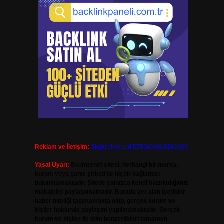
Reklam ve İletişim:
Skype: live:.cid.575569c608265c69
Yasal Uyarı:
Bu internet sitesi, herhangi bir marka,
kurum veya şahıs şirketi ile hiçbir bağlantısı
bulunmamaktadır. Sitede yalnızca kendi hazırladığımız
makaleler paylaşılmaktadır. Burada yer alan içerikler
haber niteliği taşımamakta olup, gerçek kurum ve
kişiler hakkında paylaşım yapılmamaktadır. Gerçek
kurum ve kişiler ile isim benzerlikleri tamamen