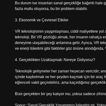
Bu durum ise insanları sanal gerçekliğe bağımlı hale g
fazla mutlu oluyorsa, bu bir problem olabilir.
3. Ekonomik ve Çevresel Etkiler
VR teknolojisinin yaygınlaşması, ciddi maliyetlere yol a
teknoloji. Bir VR gözlüğü almak, her insanın rahatça e
deneyime ulaşabileceği anlamına gelir. Ayrıca, VR teknol
ve enerji tüketimi gibi faktörler göz önüne alındığında
4. Gerçeklikten Uzaklaşmak: Nereye Gidiyoruz?
Teknolojik gelişmeler her zaman heyecan vericidir; an
içinde kaybolmak ve her şeyden kaçmak için bir araç ha
eğlenceli vakit geçirebiliriz, ama kaçırdığımız gerçekli
Bize gerçekten bir şey katıyor mu, yoksa sadece zihinse
Sonuç: Sanal Gerçeklik Yaşamımızı İyileştirir mi, Yok