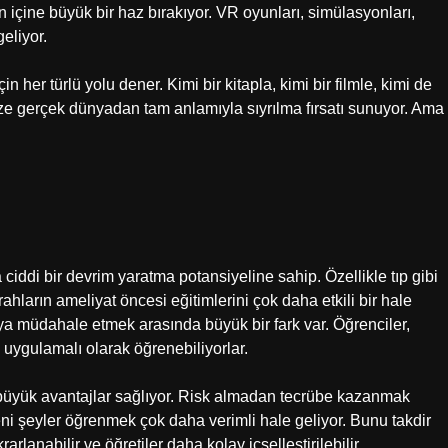
n içine büyük bir haz bırakıyor. VR oyunları, simülasyonları,
eliyor.
 her türlü yolu dener. Kimi bir kitapla, kimi bir filmle, kimi de
ize gerçek dünyadan tam anlamıyla sıyrılma fırsatı sunuyor. Ama
 ciddi bir devrim yaratma potansiyeline sahip. Özellikle tıp gibi
ahların ameliyat öncesi eğitimlerini çok daha etkili bir hale
aya müdahale etmek arasında büyük bir fark var. Öğrenciler,
 uygulamalı olarak öğrenebiliyorlar.
büyük avantajlar sağlıyor. Risk almadan tecrübe kazanmak
ni şeyler öğrenmek çok daha verimli hale geliyor. Bunu takdir
lanabilir ve öğretiler daha kolay içselleştirilebilir.