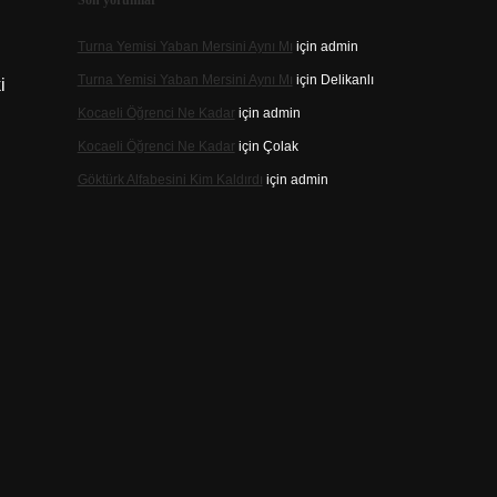
Son yorumlar
Turna Yemisi Yaban Mersini Aynı Mı
için
admin
Turna Yemisi Yaban Mersini Aynı Mı
için
Delikanlı
i
Kocaeli Öğrenci Ne Kadar
için
admin
Kocaeli Öğrenci Ne Kadar
için
Çolak
Göktürk Alfabesini Kim Kaldırdı
için
admin