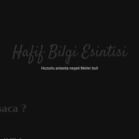
Hafif Bilgi Esintisi
Huzurlu anlarda neşeli fikirler bul!
saca ?