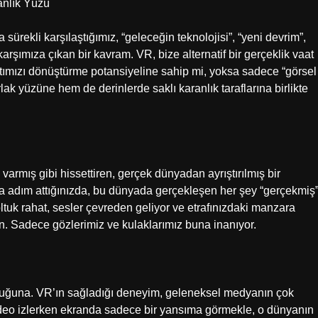
ranlık Yüzü
ürekli karşılaştığımız, “geleceğin teknolojisi”, “yeni devrim”,
 karşımıza çıkan bir kavram. VR, bize alternatif bir gerçeklik vaat
tımızı dönüştürme potansiyeline sahip mi, yoksa sadece “görsel
lak yüzüne hem de derinlerde saklı karanlık taraflarına birlikte
 varmış gibi hissettiren, gerçek dünyadan ayrıştırılmış bir
da adım attığınızda, bu dünyada gerçekleşen her şey “gerçekmiş
koltuk rahat, sesler çevreden geliyor ve etrafınızdaki manzara
on. Sadece gözlerimiz ve kulaklarımız buna inanıyor.
duğuna. VR’ın sağladığı deneyim, geleneksel medyanın çok
ideo izlerken ekranda sadece bir yansıma görmekle, o dünyanın