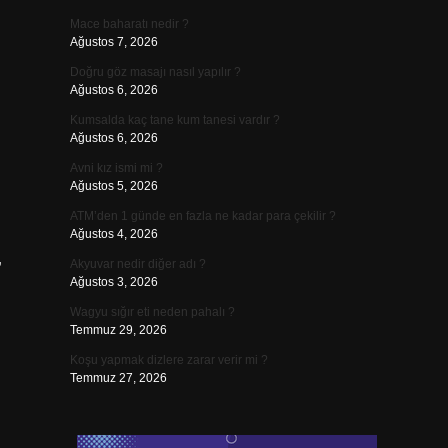
Mace baharatı nedir ?
Ağustos 7, 2026
Doğru göz masajı nasıl yapılır ?
Ağustos 6, 2026
Kumsalda kaç tane kum tanesi vardır ?
Ağustos 6, 2026
Avni kız ismi mi ?
Ağustos 5, 2026
ATM’den 1 günde en fazla ne kadar para çekilir ?
Ağustos 4, 2026
Akyuvar nedir diğer adı ?
”
Ağustos 3, 2026
Wagyu sığır eti neden pahalı ?
Temmuz 29, 2026
Koşu yapmak dizlere zarar verir mi ?
Temmuz 27, 2026