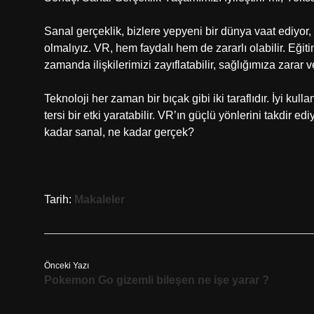
Sanal gerçeklik, bizlere yepyeni bir dünya vaat ediyo
olmalıyız. VR, hem faydalı hem de zararlı olabilir. Eği
zamanda ilişkilerimizi zayıflatabilir, sağlığımıza zarar ve
Teknoloji her zaman bir bıçak gibi iki taraflıdır. İyi kull
tersi bir etki yaratabilir. VR’ın güçlü yönlerini takdi
kadar sanal, ne kadar gerçek?
Tarih:
Makaleler
Önceki Yazı
Pokemon Go gizemli bileşen ne işe yarar ?