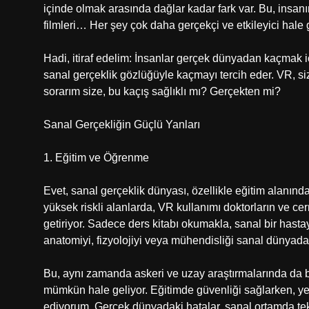
içinde olmak arasında dağlar kadar fark var. Bu, insanı
filmleri… Her şey çok daha gerçekçi ve etkileyici hale g
Hadi, itiraf edelim: İnsanlar gerçek dünyadan kaçmak için
sanal gerçeklik gözlüğüyle kaçmayı tercih eder. VR, s
sorarım size, bu kaçış sağlıklı mı? Gerçekten mi?
Sanal Gerçekliğin Güçlü Yanları
1. Eğitim ve Öğrenme
Evet, sanal gerçeklik dünyası, özellikle eğitim alanında
yüksek riskli alanlarda, VR kullanımı doktorların ve cerr
getiriyor. Sadece ders kitabı okumakla, sanal bir hast
anatomiyi, fizyolojiyi veya mühendisliği sanal dünyada
Bu, aynı zamanda askeri ve uzay araştırmalarında da 
mümkün hale geliyor. Eğitimde güvenliği sağlarken, ye
ediyorum. Gerçek dünyadaki hatalar, sanal ortamda tekrar