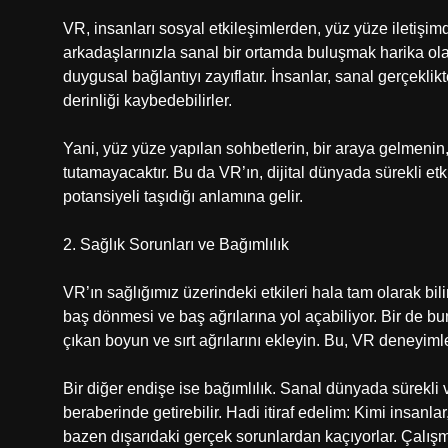
VR, insanları sosyal etkileşimlerden, yüz yüze iletişimd
arkadaşlarınızla sanal bir ortamda buluşmak harika ola
duygusal bağlantıyı zayıflatır. İnsanlar, sanal gerçekli
derinliği kaybedebilirler.
Yani, yüz yüze yapılan sohbetlerin, bir araya gelmenin
tutamayacaktır. Bu da VR’ın, dijital dünyada sürekli et
potansiyeli taşıdığı anlamına gelir.
2. Sağlık Sorunları ve Bağımlılık
VR’ın sağlığımız üzerindeki etkileri hala tam olarak bi
baş dönmesi ve baş ağrılarına yol açabiliyor. Bir de 
çıkan boyun ve sırt ağrılarını ekleyin. Bu, VR deneyimle
Bir diğer endişe ise bağımlılık. Sanal dünyada sürek
beraberinde getirebilir. Hadi itiraf edelim: Kimi insa
bazen dışarıdaki gerçek sorunlardan kaçıyorlar. Çalışma