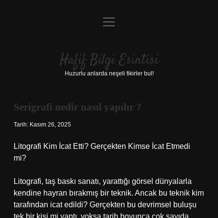
menüyü
Anasayfa
aç
Gizlilik Politikası
Hafif Bilgi Esintisi
Yasal Uyarı
Huzurlu anlarda neşeli fikirler bul!
Hakkımızda
Serigrafi nedir nasıl yapılır ?
Tarih: Kasım 26, 2025
Litografi Kim İcat Etti? Gerçekten Kimse İcat Etmedi
mi?
Litografi, taş baskı sanatı, yarattığı görsel dünyalarla
kendine hayran bırakmış bir teknik. Ancak bu teknik kim
tarafından icat edildi? Gerçekten bu devrimsel buluşu
tek bir kişi mi yaptı, yoksa tarih boyunca çok sayıda