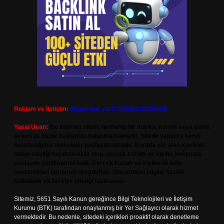
Reklam ve İletişim:
Skype: live:.cid.575569c608265c69
Yasal Uyarı:
Bu internet sitesi, herhangi bir marka, kurum veya şahıs
şirketi ile hiçbir bağlantısı bulunmamaktadır. Sitede yalnızca kendi
hazırladığımız makaleler paylaşılmaktadır. Burada yer alan içerikler
haber niteliği taşımamakta olup, gerçek kurum ve kişiler hakkında
paylaşım yapılmamaktadır. Gerçek kurum ve kişiler ile isim
benzerlikleri tamamen tesadüfidir. Sitemizdeki bilgiler taslak
halindedir ve tavsiye niteliği taşımazlar.
Sitemiz, 5651 Sayılı Kanun gereğince Bilgi Teknolojileri ve İletişim
Kurumu (BTK) tarafından onaylanmış bir Yer Sağlayıcı olarak hizmet
vermektedir. Bu nedenle, sitedeki içerikleri proaktif olarak denetleme