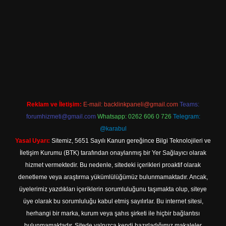
per giriş
Reklam ve İletişim:
E-mail:
backlinkpaneli@gmail.com
Teams:
forumhizmeti@gmail.com
Whatsapp: 0262 606 0 726
Telegram:
@karabul
Yasal Uyarı:
Sitemiz, 5651 Sayılı Kanun gereğince Bilgi Teknolojileri ve
İletişim Kurumu (BTK) tarafından onaylanmış bir Yer Sağlayıcı olarak
hizmet vermektedir. Bu nedenle, sitedeki içerikleri proaktif olarak
denetleme veya araştırma yükümlülüğümüz bulunmamaktadır. Ancak,
üyelerimiz yazdıkları içeriklerin sorumluluğunu taşımakta olup, siteye
üye olarak bu sorumluluğu kabul etmiş sayılırlar. Bu internet sitesi,
herhangi bir marka, kurum veya şahıs şirketi ile hiçbir bağlantısı
bulunmamaktadır. Sitede yalnızca kendi hazırladığımız makaleler