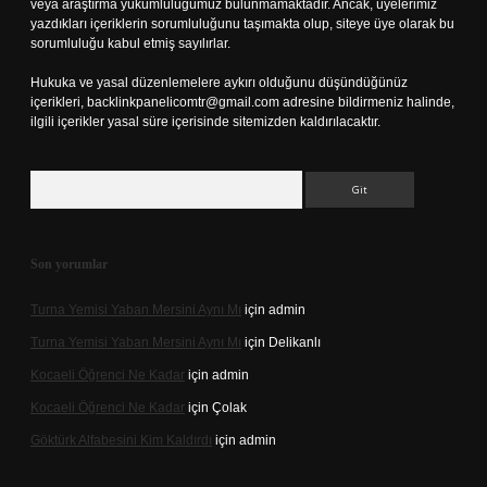
veya araştırma yükümlülüğümüz bulunmamaktadır. Ancak, üyelerimiz
yazdıkları içeriklerin sorumluluğunu taşımakta olup, siteye üye olarak bu
sorumluluğu kabul etmiş sayılırlar.
Hukuka ve yasal düzenlemelere aykırı olduğunu düşündüğünüz
içerikleri,
backlinkpanelicomtr@gmail.com
adresine bildirmeniz halinde,
ilgili içerikler yasal süre içerisinde sitemizden kaldırılacaktır.
Arama
Son yorumlar
Turna Yemisi Yaban Mersini Aynı Mı
için
admin
Turna Yemisi Yaban Mersini Aynı Mı
için
Delikanlı
Kocaeli Öğrenci Ne Kadar
için
admin
Kocaeli Öğrenci Ne Kadar
için
Çolak
Göktürk Alfabesini Kim Kaldırdı
için
admin