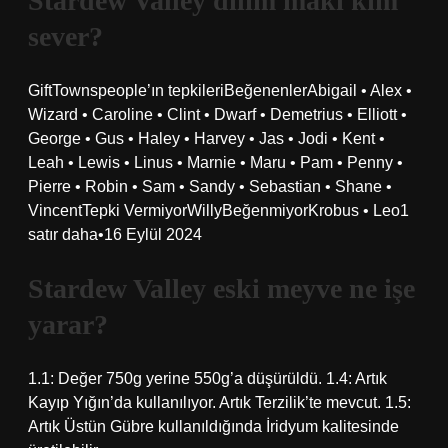
Stardew Valley dilim maki kim
sever?
GiftTownspeople’ın tepkileriBeğenenlerAbigail • Alex •
Wizard • Caroline • Clint • Dwarf • Demetrius • Elliott •
George • Gus • Haley • Harvey • Jas • Jodi • Kent •
Leah • Lewis • Linus • Marnie • Maru • Pam • Penny •
Pierre • Robin • Sam • Sandy • Sebastian • Shane •
VincentTepki VermiyorWillyBeğenmiyorKrobus • Leo1
satır daha•16 Eylül 2024
Stardew Valley eski meyve ne işe
yarar?
1.1: Değer 750g yerine 550g’a düşürüldü. 1.4: Artık
Kayıp Yığın’da kullanılıyor. Artık Terzilik’te mevcut. 1.5:
Artık Üstün Gübre kullanıldığında İridyum kalitesinde