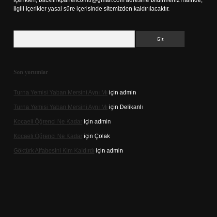
içerikleri,
backlinkpanelicomtr@gmail.com
adresine bildirmeniz halinde,
ilgili içerikler yasal süre içerisinde sitemizden kaldırılacaktır.
Arama
Son yorumlar
Turna Yemisi Yaban Mersini Aynı Mı
için
admin
Turna Yemisi Yaban Mersini Aynı Mı
için
Delikanlı
Kocaeli Öğrenci Ne Kadar
için
admin
Kocaeli Öğrenci Ne Kadar
için
Çolak
Göktürk Alfabesini Kim Kaldırdı
için
admin