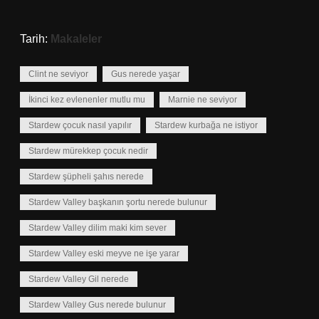
Tarih:
Makaleler
Clint ne seviyor
Gus nerede yaşar
İkinci kez evlenenler mutlu mu
Marnie ne seviyor
Stardew çocuk nasıl yapılır
Stardew kurbağa ne istiyor
Stardew mürekkep çocuk nedir
Stardew şüpheli şahıs nerede
Stardew Valley başkanın şortu nerede bulunur
Stardew Valley dilim maki kim sever
Stardew Valley eski meyve ne işe yarar
Stardew Valley Gil nerede
Stardew Valley Gus nerede bulunur