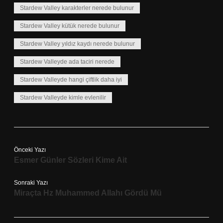
Stardew Valley karakterler nerede bulunur
Stardew Valley kütük nerede bulunur
Stardew Valley yıldız kaydı nerede bulunur
Stardew Valleyde ada taciri nerede
Stardew Valleyde hangi çiftlik daha iyi
Stardew Valleyde kimle evlenilir
Önceki Yazı
Esmer Günler Sözleri Kime Ait
Sonraki Yazı
Miraçta Hz Muhammed Allahı Gördü Mü