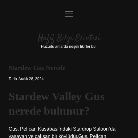
menüyü
Anasayfa
aç
Gizlilik Politikası
Hafif Bilgi Esintisi
Yasal Uyarı
Huzurlu anlarda neşeli fikirler bul!
Hakkımızda
Stardew Gus Nerede
Tarih: Aralık 28, 2024
Stardew Valley Gus
nerede bulunur?
Gus, Pelican Kasabası’ndaki Stardrop Saloon’da
yaşayan ve çalışan bir köylüdür.Gus, Pelican