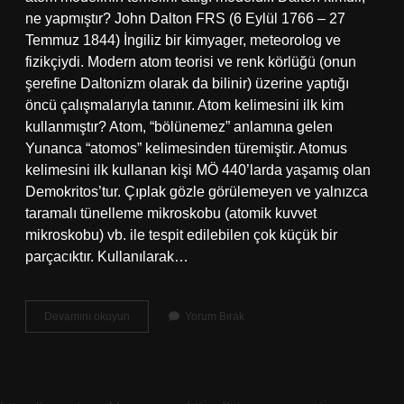
ne yapmıştır? John Dalton FRS (6 Eylül 1766 – 27
Temmuz 1844) İngiliz bir kimyager, meteorolog ve
fizikçiydi. Modern atom teorisi ve renk körlüğü (onun
şerefine Daltonizm olarak da bilinir) üzerine yaptığı
öncü çalışmalarıyla tanınır. Atom kelimesini ilk kim
kullanmıştır? Atom, “bölünemez” anlamına gelen
Yunanca “atomos” kelimesinden türemiştir. Atomus
kelimesini ilk kullanan kişi MÖ 440’larda yaşamış olan
Demokritos’tur. Çıplak gözle görülemeyen ve yalnızca
taramalı tünelleme mikroskobu (atomik kuvvet
mikroskobu) vb. ile tespit edilebilen çok küçük bir
parçacıktır. Kullanılarak…
Atom
Devamını okuyun
Yorum Bırak
Hakkında
Ilk
Bilimsel
Model
Kim