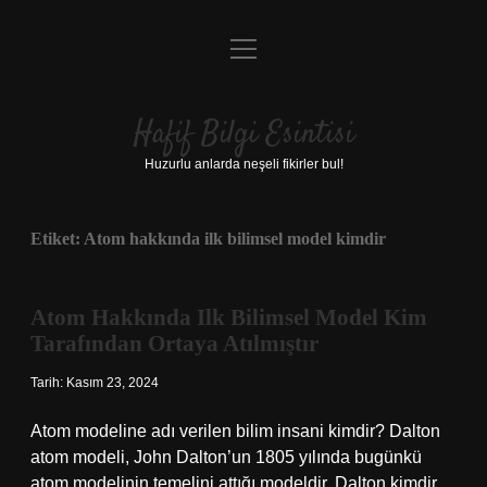
menüyü
Anasayfa
aç
Gizlilik Politikası
Hafif Bilgi Esintisi
Yasal Uyarı
Huzurlu anlarda neşeli fikirler bul!
Hakkımızda
Etiket:
Atom hakkında ilk bilimsel model kimdir
Atom Hakkında Ilk Bilimsel Model Kim
Tarafından Ortaya Atılmıştır
Tarih: Kasım 23, 2024
Atom modeline adı verilen bilim insani kimdir? Dalton
atom modeli, John Dalton’un 1805 yılında bugünkü
atom modelinin temelini attığı modeldir. Dalton kimdir,