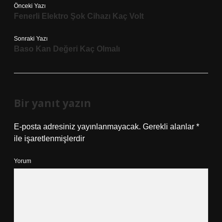
Önceki Yazı
Fenerli Elektro Şok Cihazı Kaç Volt
Sonraki Yazı
Baso Kan Değeri Kaç Olmalı
Bir yanıt yazın
E-posta adresiniz yayınlanmayacak.
Gerekli alanlar
*
ile işaretlenmişlerdir
Yorum