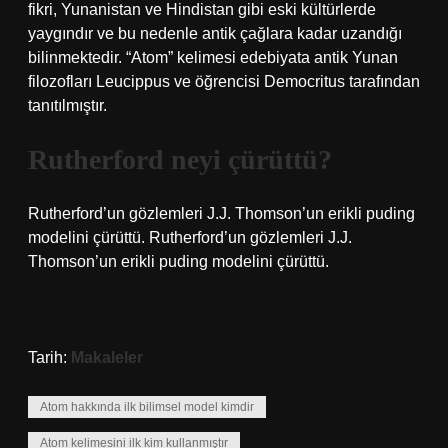
fikri, Yunanistan ve Hindistan gibi eski kültürlerde
yaygındır ve bu nedenle antik çağlara kadar uzandığı
bilinmektedir. “Atom” kelimesi edebiyata antik Yunan
filozofları Leucippus ve öğrencisi Democritus tarafından
tanıtılmıştır.
Rutherford neyi çürüttü?
Rutherford’un gözlemleri J.J. Thomson’un erikli puding
modelini çürüttü. Rutherford’un gözlemleri J.J.
Thomson’un erikli puding modelini çürüttü.
Tarih:
Makaleler
Atom hakkında ilk bilimsel model kimdir
Atom kelimesini ilk kim kullanmıştır