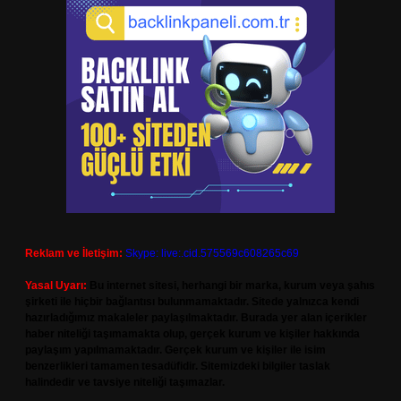
Reklam ve İletişim:
Skype: live:.cid.575569c608265c69
Yasal Uyarı:
Bu internet sitesi, herhangi bir marka, kurum veya şahıs
şirketi ile hiçbir bağlantısı bulunmamaktadır. Sitede yalnızca kendi
hazırladığımız makaleler paylaşılmaktadır. Burada yer alan içerikler
haber niteliği taşımamakta olup, gerçek kurum ve kişiler hakkında
paylaşım yapılmamaktadır. Gerçek kurum ve kişiler ile isim
benzerlikleri tamamen tesadüfidir. Sitemizdeki bilgiler taslak
halindedir ve tavsiye niteliği taşımazlar.