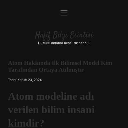
menüyü
Anasayfa
aç
Gizlilik Politikası
Hafif Bilgi Esintisi
Yasal Uyarı
Huzurlu anlarda neşeli fikirler bul!
Hakkımızda
Atom Hakkında Ilk Bilimsel Model Kim
Tarafından Ortaya Atılmıştır
Tarih: Kasım 23, 2024
Atom modeline adı
verilen bilim insani
kimdir?