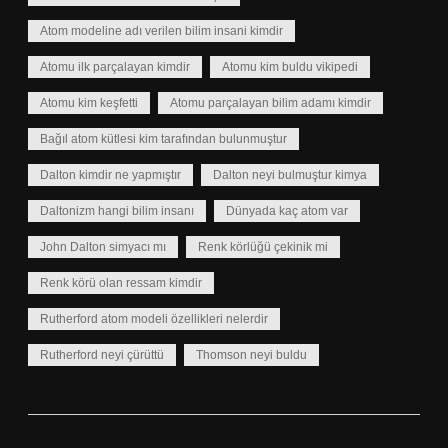
Atom modeline adı verilen bilim insani kimdir
Atomu ilk parçalayan kimdir
Atomu kim buldu vikipedi
Atomu kim keşfetti
Atomu parçalayan bilim adamı kimdir
Bağıl atom kütlesi kim tarafından bulunmuştur
Dalton kimdir ne yapmıştır
Dalton neyi bulmuştur kimya
Daltonizm hangi bilim insanı
Dünyada kaç atom var
John Dalton simyacı mı
Renk körlüğü çekinik mi
Renk körü olan ressam kimdir
Rutherford atom modeli özellikleri nelerdir
Rutherford neyi çürüttü
Thomson neyi buldu