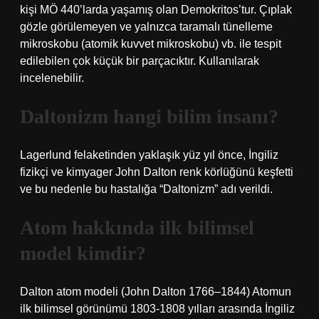
kişi MÖ 440’larda yaşamış olan Demokritos’tur. Çıplak
gözle görülemeyen ve yalnızca taramalı tünelleme
mikroskobu (atomik kuvvet mikroskobu) vb. ile tespit
edilebilen çok küçük bir parçacıktır. Kullanılarak
incelenebilir.
Daltonizm hangi bilim insanı?
Lagerlund felaketinden yaklaşık yüz yıl önce, İngiliz
fizikçi ve kimyager John Dalton renk körlüğünü keşfetti
ve bu nedenle bu hastalığa “Daltonizm” adı verildi.
Atom hakkında ilk bilimsel
model kimdir?
Dalton atom modeli (John Dalton 1766–1844) Atomun
ilk bilimsel görünümü 1803-1808 yılları arasında İngiliz