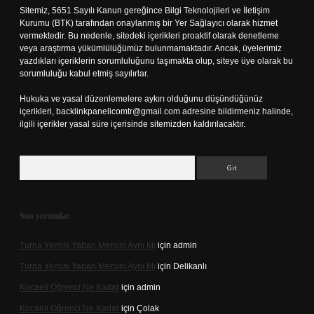
Sitemiz, 5651 Sayılı Kanun gereğince Bilgi Teknolojileri ve İletişim
Kurumu (BTK) tarafından onaylanmış bir Yer Sağlayıcı olarak hizmet
vermektedir. Bu nedenle, sitedeki içerikleri proaktif olarak denetleme
veya araştırma yükümlülüğümüz bulunmamaktadır. Ancak, üyelerimiz
yazdıkları içeriklerin sorumluluğunu taşımakta olup, siteye üye olarak bu
sorumluluğu kabul etmiş sayılırlar.
Hukuka ve yasal düzenlemelere aykırı olduğunu düşündüğünüz
içerikleri,
backlinkpanelicomtr@gmail.com
adresine bildirmeniz halinde,
ilgili içerikler yasal süre içerisinde sitemizden kaldırılacaktır.
Arama
Son yorumlar
Turna Yemisi Yaban Mersini Aynı Mı
için
admin
Turna Yemisi Yaban Mersini Aynı Mı
için
Delikanlı
Kocaeli Öğrenci Ne Kadar
için
admin
Kocaeli Öğrenci Ne Kadar
için
Çolak