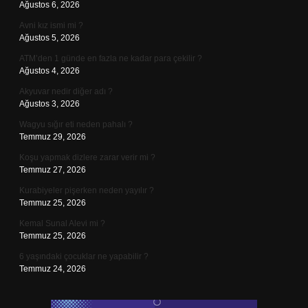
Ağustos 6, 2026
Avni kız ismi mi ?
Ağustos 5, 2026
ATM’den 1 günde en fazla ne kadar para çekilir ?
Ağustos 4, 2026
Akyuvar nedir diğer adı ?
Ağustos 3, 2026
Wagyu sığır eti neden pahalı ?
Temmuz 29, 2026
Koşu yapmak dizlere zarar verir mi ?
Temmuz 27, 2026
Kurabiyeler pişerken neden yayılır ?
Temmuz 25, 2026
Kemal Sunal Alevi mi ?
Temmuz 25, 2026
6 yaşındaki çocuklar ne yapabilir ?
Temmuz 24, 2026