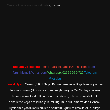
Göktürk Alfabesini Kim Kaldırdı
için
admin
exper giriş
Reklam ve İletişim:
E-mail:
backlinkpaneli@gmail.com
Teams:
forumhizmeti@gmail.com
Whatsapp: 0262 606 0 726
Telegram:
@karabul
Yasal Uyarı:
Sitemiz, 5651 Sayılı Kanun gereğince Bilgi Teknolojileri ve
İletişim Kurumu (BTK) tarafından onaylanmış bir Yer Sağlayıcı olarak
hizmet vermektedir. Bu nedenle, sitedeki içerikleri proaktif olarak
denetleme veya araştırma yükümlülüğümüz bulunmamaktadır. Ancak,
üyelerimiz yazdıkları içeriklerin sorumluluğunu taşımakta olup, siteye