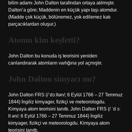
bilim adamı John Dalton tarafından ortaya atılmıştır.
Dalton’a göre; Maddenin en küçük yapı taşı atomdur.
(Madde çok küçük, bölünemez, yok edilemez katı
parçacıklardan oluşur.)
Atomu kim keşfetti?
John Dalton bu konuda iş teorisini yeniden
canlandırarak atomların varlığına yol açmıştır.
John Dalton simyacı mı?
John Dalton FRS (/ˈdɔːltən/; 6 Eylül 1766 – 27 Temmuz
1844) İngiliz kimyager, fizikçi ve meteorologdu.
Kimyaya atom teorisini tanıttı. John Dalton FRS (/ ˈd ɔː
lt ən/; 6 Eylül 1766 – 27 Temmuz 1844) İngiliz
kimyager, fizikçi ve meteorologdu. Kimyaya atom
teorisini tanıttı.