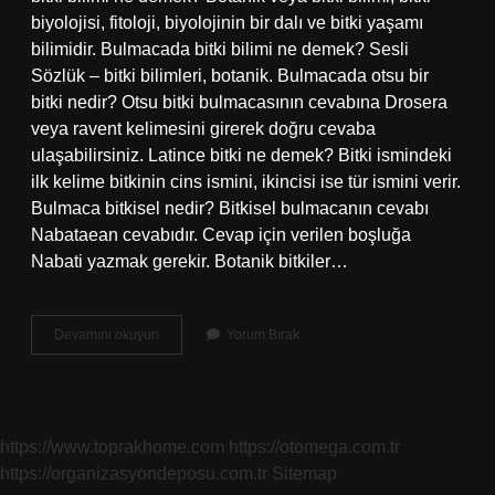
biyolojisi, fitoloji, biyolojinin bir dalı ve bitki yaşamı
bilimidir. Bulmacada bitki bilimi ne demek? Sesli
Sözlük – bitki bilimleri, botanik. Bulmacada otsu bir
bitki nedir? Otsu bitki bulmacasının cevabına Drosera
veya ravent kelimesini girerek doğru cevaba
ulaşabilirsiniz. Latince bitki ne demek? Bitki ismindeki
ilk kelime bitkinin cins ismini, ikincisi ise tür ismini verir.
Bulmaca bitkisel nedir? Bitkisel bulmacanın cevabı
Nabataean cevabıdır. Cevap için verilen boşluğa
Nabati yazmak gerekir. Botanik bitkiler…
Bulmacada
Devamını okuyun
Yorum Bırak
Bitki
Ne
Demek
https://www.toprakhome.com
https://otomega.com.tr
https://organizasyondeposu.com.tr
Sitemap