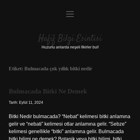
menüyü
Anasayfa
aç
Gizlilik Politikası
Hafif Bilgi Esintisi
Yasal Uyarı
Huzurlu anlarda neşeli fikirler bul!
Hakkımızda
Etiket:
Bulmacada çok yıllık bitki nedir
Bulmacada Bitki Ne Demek
Tarih: Eylül 11, 2024
Bitki Nedir bulmacada? “Nebat” kelimesi bitki anlamına
gelir ve “nebati” kelimesi otlar anlamına gelir. “Sebze”
kelimesi genellikle “bitki” anlamına gelir. Bulmacada
bitki bilimi ne demek? Botanik veya bitki bilimi, bitki