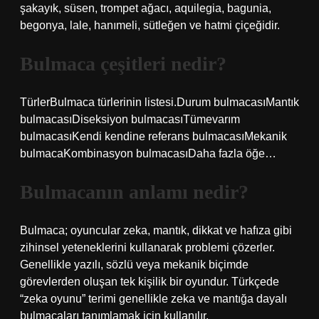
şakayık, süsen, trompet ağacı, aquilegia, bagunia,
begonya, lale, hanımeli, sütleğen ve hatmi çiçeğidir.
Bulmaca çeşitleri nedir?
TürlerBulmaca türlerinin listesi.Durum bulmacasıMantık
bulmacasıDiseksiyon bulmacasıTümevarım
bulmacasıKendi kendine referans bulmacasıMekanik
bulmacaKombinasyon bulmacasıDaha fazla öğe…
Bulmacanın anlamı nedir?
Bulmaca; oyuncular zeka, mantık, dikkat ve hafıza gibi
zihinsel yeteneklerini kullanarak problemi çözerler.
Genellikle yazılı, sözlü veya mekanik biçimde
görevlerden oluşan tek kişilik bir oyundur. Türkçede
“zeka oyunu” terimi genellikle zeka ve mantığa dayalı
bulmacaları tanımlamak için kullanılır.