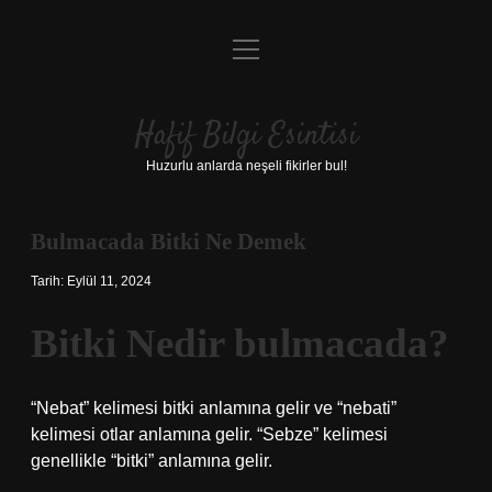
menüyü
Anasayfa
aç
Gizlilik Politikası
Hafif Bilgi Esintisi
Yasal Uyarı
Huzurlu anlarda neşeli fikirler bul!
Hakkımızda
Bulmacada Bitki Ne Demek
Tarih: Eylül 11, 2024
Bitki Nedir bulmacada?
“Nebat” kelimesi bitki anlamına gelir ve “nebati”
kelimesi otlar anlamına gelir. “Sebze” kelimesi
genellikle “bitki” anlamına gelir.