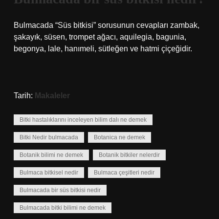
Bulmacada “Süs bitkisi” sorusunun cevapları zambak,
şakayık, süsen, trompet ağacı, aquilegia, bagunia,
begonya, lale, hanımeli, sütleğen ve hatmi çiçeğidir.
Tarih:
Makaleler
Bitki hastalıklarını inceleyen bilim dalı ne demek
Bitki Nedir bulmacada
Botanica ne demek
Botanik bilimi ne demek
Botanik bitkiler nelerdir
Bulmaca bitkisel nedir
Bulmaca çeşitleri nedir
Bulmacada bir süs bitkisi nedir
Bulmacada bitki bilimi ne demek