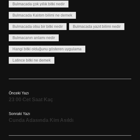
Bulmacada çok yıllık bitki nedir
Bulmacada Kalıtım bilimi ne demek
Bulmacada otsu bir bitki nedir
Bulmacada yazıt bilimi nedir
Bulmacanın anlamı nedir
Hangi bitki olduğunu gösteren uygulama
Latince bitki ne demek
Önceki Yazı
23 00 Cet Saat Kaç
Sonraki Yazı
Cunda Adasında Kim Asıldı