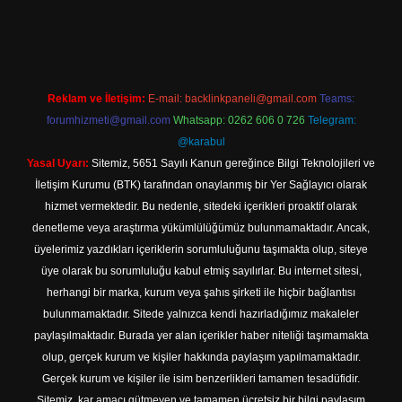
r giriş
Reklam ve İletişim:
E-mail:
backlinkpaneli@gmail.com
Teams:
forumhizmeti@gmail.com
Whatsapp: 0262 606 0 726
Telegram:
@karabul
Yasal Uyarı:
Sitemiz, 5651 Sayılı Kanun gereğince Bilgi Teknolojileri ve
İletişim Kurumu (BTK) tarafından onaylanmış bir Yer Sağlayıcı olarak
hizmet vermektedir. Bu nedenle, sitedeki içerikleri proaktif olarak
denetleme veya araştırma yükümlülüğümüz bulunmamaktadır. Ancak,
üyelerimiz yazdıkları içeriklerin sorumluluğunu taşımakta olup, siteye
üye olarak bu sorumluluğu kabul etmiş sayılırlar. Bu internet sitesi,
herhangi bir marka, kurum veya şahıs şirketi ile hiçbir bağlantısı
bulunmamaktadır. Sitede yalnızca kendi hazırladığımız makaleler
paylaşılmaktadır. Burada yer alan içerikler haber niteliği taşımamakta
olup, gerçek kurum ve kişiler hakkında paylaşım yapılmamaktadır.
Gerçek kurum ve kişiler ile isim benzerlikleri tamamen tesadüfidir.
Sitemiz, kar amacı gütmeyen ve tamamen ücretsiz bir bilgi paylaşım