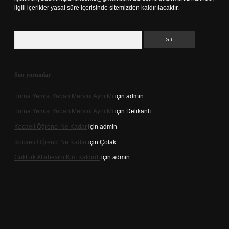
ilgili içerikler yasal süre içerisinde sitemizden kaldırılacaktır.
Arama
Son yorumlar
Turna Yemisi Yaban Mersini Aynı Mı
için
admin
Turna Yemisi Yaban Mersini Aynı Mı
için
Delikanlı
Kocaeli Öğrenci Ne Kadar
için
admin
Kocaeli Öğrenci Ne Kadar
için
Çolak
Göktürk Alfabesini Kim Kaldırdı
için
admin