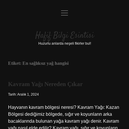
menüyü
Anasayfa
aç
Gizlilik Politikası
Hafif Bilgi Esintisi
Yasal Uyarı
Huzurlu anlarda neşeli fikirler bul!
Hakkımızda
Etiket:
En sağlıksız yağ hangisi
Kavram Yağı Nereden Çıkar
Tarih: Aralık 1, 2024
Hayvanın kavram bölgesi neresi? Kavram Yağı: Kazan
Bölgesi dediğimiz bölgede, sığır ve koyunların arka
bacaklarında bulunan yağa kavram yağı denir. Kavram
yağı nasıl elde edilir? Kavram yağı, sığır ve koyunların