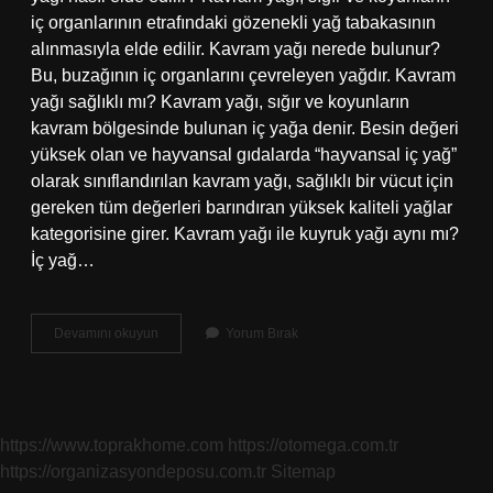
iç organlarının etrafındaki gözenekli yağ tabakasının
alınmasıyla elde edilir. Kavram yağı nerede bulunur?
Bu, buzağının iç organlarını çevreleyen yağdır. Kavram
yağı sağlıklı mı? Kavram yağı, sığır ve koyunların
kavram bölgesinde bulunan iç yağa denir. Besin değeri
yüksek olan ve hayvansal gıdalarda “hayvansal iç yağ”
olarak sınıflandırılan kavram yağı, sağlıklı bir vücut için
gereken tüm değerleri barındıran yüksek kaliteli yağlar
kategorisine girer. Kavram yağı ile kuyruk yağı aynı mı?
İç yağ…
Kavram
Devamını okuyun
Yorum Bırak
Yağı
Nereden
Çıkar
https://www.toprakhome.com
https://otomega.com.tr
https://organizasyondeposu.com.tr
Sitemap