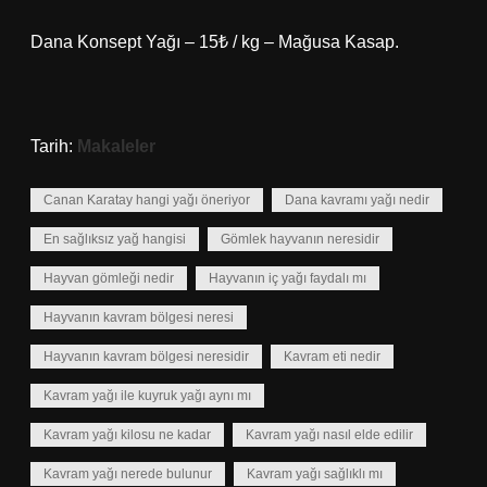
Dana Konsept Yağı – 15₺ / kg – Mağusa Kasap.
Tarih:
Makaleler
Canan Karatay hangi yağı öneriyor
Dana kavramı yağı nedir
En sağlıksız yağ hangisi
Gömlek hayvanın neresidir
Hayvan gömleği nedir
Hayvanın iç yağı faydalı mı
Hayvanın kavram bölgesi neresi
Hayvanın kavram bölgesi neresidir
Kavram eti nedir
Kavram yağı ile kuyruk yağı aynı mı
Kavram yağı kilosu ne kadar
Kavram yağı nasıl elde edilir
Kavram yağı nerede bulunur
Kavram yağı sağlıklı mı