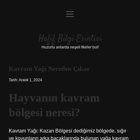
menüyü
Anasayfa
aç
Gizlilik Politikası
Hafif Bilgi Esintisi
Yasal Uyarı
Huzurlu anlarda neşeli fikirler bul!
Hakkımızda
Kavram Yağı Nereden Çıkar
Tarih: Aralık 1, 2024
Hayvanın kavram
bölgesi neresi?
Kavram Yağı: Kazan Bölgesi dediğimiz bölgede, sığır
ve koyunların arka bacaklarında bulunan yağa kavram