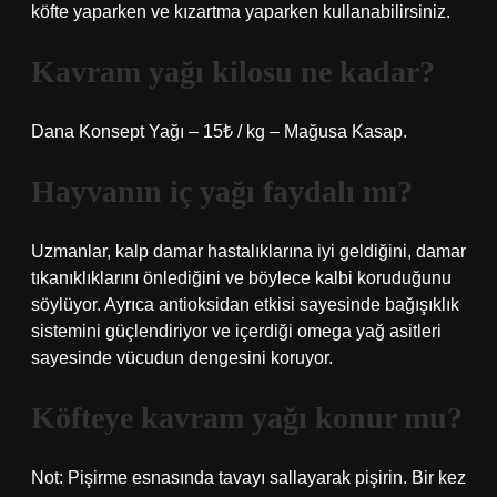
köfte yaparken ve kızartma yaparken kullanabilirsiniz.
Kavram yağı kilosu ne kadar?
Dana Konsept Yağı – 15₺ / kg – Mağusa Kasap.
Hayvanın iç yağı faydalı mı?
Uzmanlar, kalp damar hastalıklarına iyi geldiğini, damar
tıkanıklıklarını önlediğini ve böylece kalbi koruduğunu
söylüyor. Ayrıca antioksidan etkisi sayesinde bağışıklık
sistemini güçlendiriyor ve içerdiği omega yağ asitleri
sayesinde vücudun dengesini koruyor.
Köfteye kavram yağı konur mu?
Not: Pişirme esnasında tavayı sallayarak pişirin. Bir kez