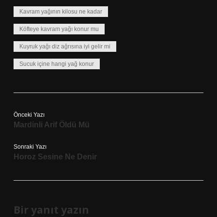
Kavram yağının kilosu ne kadar
Köfteye kavram yağı konur mu
Kuyruk yağı diz ağrısına iyi gelir mi
Sucuk içine hangi yağ konur
Önceki Yazı
Mardinli Arif Öldü Mü
Sonraki Yazı
Horoz Sesine Ne Denir
Bir yanıt yazın