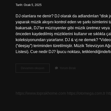
Tarih: Ocak 5, 2025
DJ olanlara ne denir? DJ olarak da adlandırılan “disk jo
yaparak müzik akışını kontrol eden ve şarkı isimlerini t
bakarsak, DJ’ler müzisyenler gibi müzik üretmez veya
önceden kaydedilmiş müziklerini kullanır ve sıklıkla ça
koleksiyonundan yararlanır. DJ & vj ne demek? “Video j
(“deejay”) teriminden türetilmiştir. Müzik Televizyon Ağ
Listesi). Cue nedir DJ? İpucu noktası, tetiklendiğinde/
Dj
Devamını okuyun
Yorum Bırak
Müziğine
Ne
Denir
https://www.toprakhome.com
https://otomega.com.tr
ht