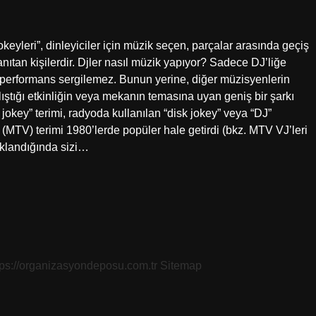
keyleri”, dinleyiciler için müzik seçen, parçalar arasında geçiş
anıtan kişilerdir. Djler nasıl müzik yapıyor? Sadece DJ’liğe
 performans sergilemez. Bunun yerine, diğer müzisyenlerin
lıştığı etkinliğin veya mekanın temasına uyan geniş bir şarkı
okey” terimi, radyoda kullanılan “disk jokey” veya “DJ”
ı (MTV) terimi 1980’lerde popüler hale getirdi (bkz. MTV VJ’leri
tıklandığında sizi…
tps://organizasyondeposu.com.tr
Sitemap