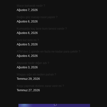
Mace baharatı nedir ?
Ağustos 7, 2026
Doğru göz masajı nasıl yapılır ?
Ağustos 6, 2026
Kumsalda kaç tane kum tanesi vardır ?
Ağustos 6, 2026
Avni kız ismi mi ?
Ağustos 5, 2026
ATM’den 1 günde en fazla ne kadar para çekilir ?
Ağustos 4, 2026
Akyuvar nedir diğer adı ?
Ağustos 3, 2026
Wagyu sığır eti neden pahalı ?
Temmuz 29, 2026
Koşu yapmak dizlere zarar verir mi ?
Temmuz 27, 2026