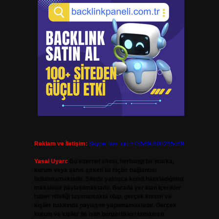
Reklam ve İletişim:
Skype: live:.cid.575569c608265c69
Yasal Uyarı:
Bu internet sitesi, herhangi bir marka,
kurum veya şahıs şirketi ile hiçbir bağlantısı
bulunmamaktadır. Sitede yalnızca kendi hazırladığımız
makaleler paylaşılmaktadır. Burada yer alan içerikler
haber niteliği taşımamakta olup, gerçek kurum ve
kişiler hakkında paylaşım yapılmamaktadır. Gerçek
kurum ve kişiler ile isim benzerlikleri tamamen