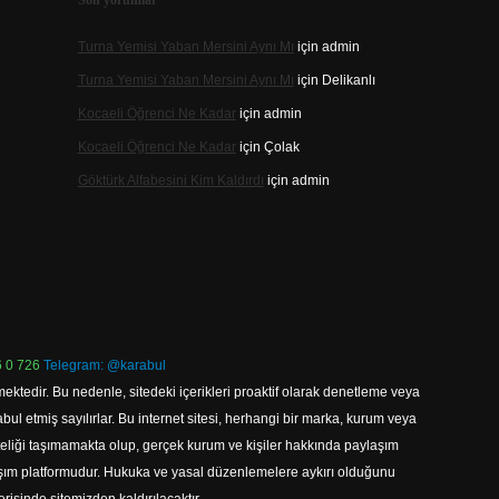
Son yorumlar
Turna Yemisi Yaban Mersini Aynı Mı
için
admin
Turna Yemisi Yaban Mersini Aynı Mı
için
Delikanlı
Kocaeli Öğrenci Ne Kadar
için
admin
Kocaeli Öğrenci Ne Kadar
için
Çolak
Göktürk Alfabesini Kim Kaldırdı
için
admin
 0 726
Telegram: @karabul
ektedir. Bu nedenle, sitedeki içerikleri proaktif olarak denetleme veya
 etmiş sayılırlar. Bu internet sitesi, herhangi bir marka, kurum veya
niteliği taşımamakta olup, gerçek kurum ve kişiler hakkında paylaşım
laşım platformudur. Hukuka ve yasal düzenlemelere aykırı olduğunu