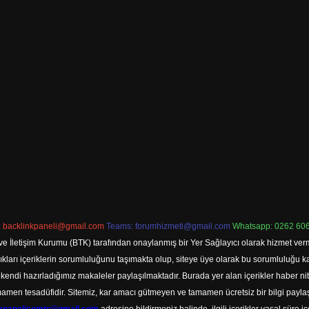
:
backlinkpaneli@gmail.com
Teams:
forumhizmeti@gmail.com
Whatsapp: 0262 606
ve İletişim Kurumu (BTK) tarafından onaylanmış bir Yer Sağlayıcı olarak hizmet verm
rı içeriklerin sorumluluğunu taşımakta olup, siteye üye olarak bu sorumluluğu kabul
a kendi hazırladığımız makaleler paylaşılmaktadır. Burada yer alan içerikler haber 
tamamen tesadüfidir. Sitemiz, kar amacı gütmeyen ve tamamen ücretsiz bir bilgi pay