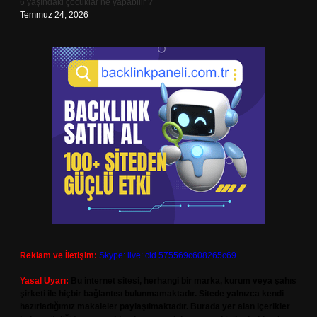
6 yaşındaki çocuklar ne yapabilir ?
Temmuz 24, 2026
Reklam ve İletişim:
Skype: live:.cid.575569c608265c69
Yasal Uyarı:
Bu internet sitesi, herhangi bir marka, kurum veya şahıs
şirketi ile hiçbir bağlantısı bulunmamaktadır. Sitede yalnızca kendi
hazırladığımız makaleler paylaşılmaktadır. Burada yer alan içerikler