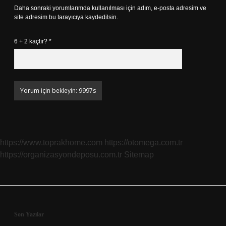
Daha sonraki yorumlarımda kullanılması için adım, e-posta adresim ve
site adresim bu tarayıcıya kaydedilsin.
6 + 2 kaçtır?
*
https://www.toprakhome.com
https://otomega.com.tr
https://organizasyondeposu.com.tr
Sitemap
Sidebar
Son Yazılar