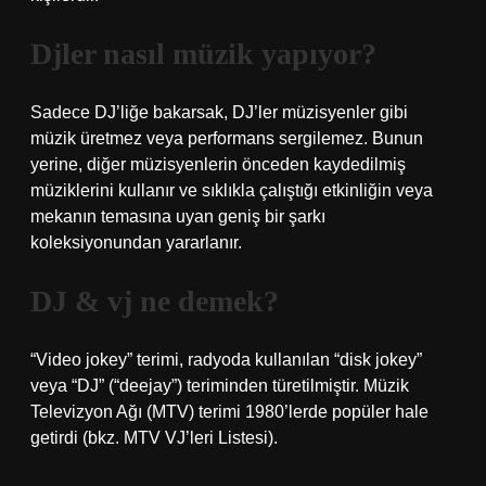
Djler nasıl müzik yapıyor?
Sadece DJ’liğe bakarsak, DJ’ler müzisyenler gibi
müzik üretmez veya performans sergilemez. Bunun
yerine, diğer müzisyenlerin önceden kaydedilmiş
müziklerini kullanır ve sıklıkla çalıştığı etkinliğin veya
mekanın temasına uyan geniş bir şarkı
koleksiyonundan yararlanır.
DJ & vj ne demek?
“Video jokey” terimi, radyoda kullanılan “disk jokey”
veya “DJ” (“deejay”) teriminden türetilmiştir. Müzik
Televizyon Ağı (MTV) terimi 1980’lerde popüler hale
getirdi (bkz. MTV VJ’leri Listesi).