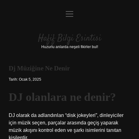
menüyü
Anasayfa
aç
Gizlilik Politikası
Hafif Bilgi Esintisi
Yasal Uyarı
Huzurlu anlarda neşeli fikirler bul!
Hakkımızda
Dj Müziğine Ne Denir
Tarih: Ocak 5, 2025
DJ olanlara ne denir?
DJ olarak da adlandırılan “disk jokeyleri”, dinleyiciler
için müzik seçen, parçalar arasında geçiş yaparak
müzik akışını kontrol eden ve şarkı isimlerini tanıtan
kişilerdir.