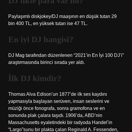
DJ likte para var mı?
Paylaşımlı diskjokey/DJ maaşının en düşük tutarı 29
bin 400 TL, en yüksek tutarı ise 47 TL.
En iyi DJ hangisi?
DJ Mag tarafından düzenlenen “2021’in En İyi 100 DJ’i”
araştırmasında birinci sırada yer aldı.
İlk DJ kimdir?
Thomas Alva Edison’un 1877’de ilk ses kaydını
yapmasıyla başlayan serüven, insan seslerini ve
müziği önce fonografa, sonra gramofona ve en
sonunda plak çalara taşıdı. 1906’da, ABD’nin
Massachusetts eyaletindeki bir radyoda Handel’in
“Largo”sunu bir plakta çalan Reginald A. Fessenden,