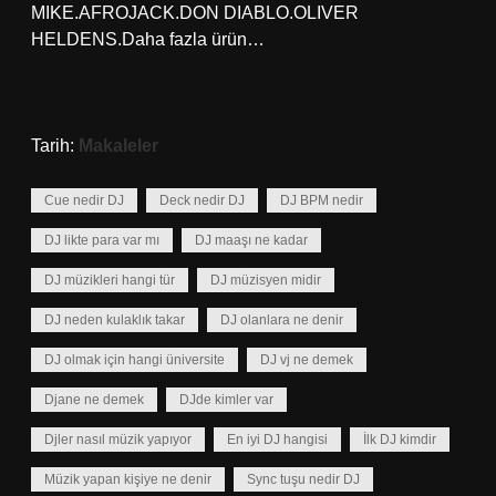
MIKE.AFROJACK.DON DIABLO.OLIVER
HELDENS.Daha fazla ürün…
Tarih:
Makaleler
Cue nedir DJ
Deck nedir DJ
DJ BPM nedir
DJ likte para var mı
DJ maaşı ne kadar
DJ müzikleri hangi tür
DJ müzisyen midir
DJ neden kulaklık takar
DJ olanlara ne denir
DJ olmak için hangi üniversite
DJ vj ne demek
Djane ne demek
DJde kimler var
Djler nasıl müzik yapıyor
En iyi DJ hangisi
İlk DJ kimdir
Müzik yapan kişiye ne denir
Sync tuşu nedir DJ