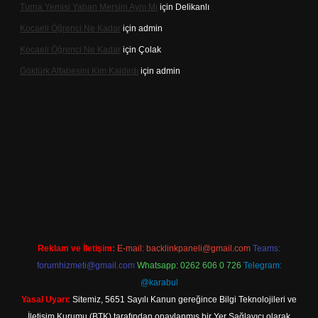
Turna Yemisi Yaban Mersini Aynı Mı
için
Delikanlı
Kocaeli Öğrenci Ne Kadar
için
admin
Kocaeli Öğrenci Ne Kadar
için
Çolak
Göktürk Alfabesini Kim Kaldırdı
için
admin
 giriş
Reklam ve İletişim:
E-mail:
backlinkpaneli@gmail.com
Teams:
forumhizmeti@gmail.com
Whatsapp: 0262 606 0 726
Telegram:
@karabul
Yasal Uyarı:
Sitemiz, 5651 Sayılı Kanun gereğince Bilgi Teknolojileri ve
İletişim Kurumu (BTK) tarafından onaylanmış bir Yer Sağlayıcı olarak