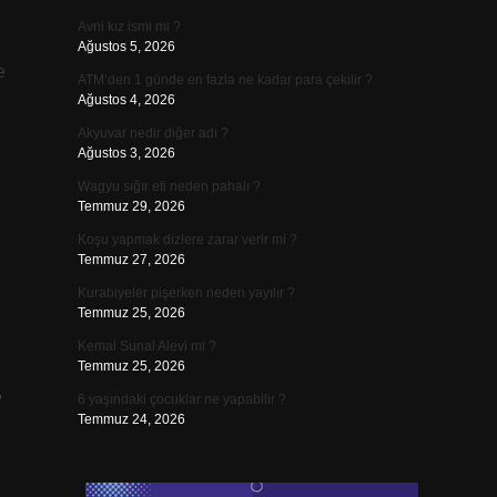
Avni kız ismi mi ?
Ağustos 5, 2026
e
ATM’den 1 günde en fazla ne kadar para çekilir ?
Ağustos 4, 2026
Akyuvar nedir diğer adı ?
Ağustos 3, 2026
Wagyu sığır eti neden pahalı ?
Temmuz 29, 2026
Koşu yapmak dizlere zarar verir mi ?
Temmuz 27, 2026
Kurabiyeler pişerken neden yayılır ?
Temmuz 25, 2026
Kemal Sunal Alevi mi ?
Temmuz 25, 2026
,
6 yaşındaki çocuklar ne yapabilir ?
Temmuz 24, 2026