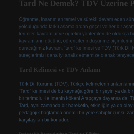
Tard Ne Demek? TDV Üzerine Pe
Öğrenme, insanın en temel ve sürekli devam eden süre
yolculuğunda farklı aşamalardan geçer ve her bir aşama,
terimler, kavramlar ve öğretim yöntemleri de oldukça büy
kavramların gücünü, öğrencilerin düşünme biçimlerini ş
duracağımız kavram, “tard” kelimesi ve TDV (Türk Dil
süreçlerimizi daha iyi analiz etmemize olanak tanıyacak
Tard Kelimesi ve TDV Anlamı
Türk Dil Kurumu (TDV), Türkçe kelimelerin anlamlarını 
“Tard” kelimesi de bu kaynağa göre, bir şeyin ya da b
bir terimdir. Kelimenin kökeni Arapçaya dayansa da, Tü
Tard, aynı zamanda bir hareketin, etkinliğin ya da o
pedagojik bağlamda önemli bir yere sahiptir çünkü zam
karşılaşılan bir konudur.