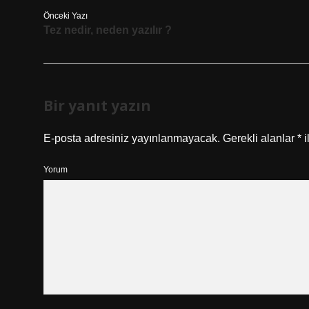
Önceki Yazı
Tez nedir, neden yazılır ?
Bir yanıt yazın
E-posta adresiniz yayınlanmayacak.
Gerekli alanlar
*
i
Yorum