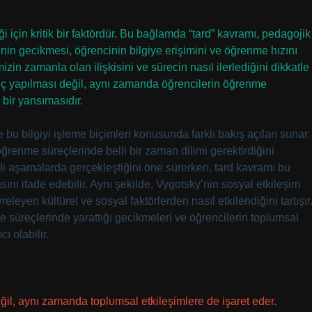
 için kritik bir faktördür. Bu bağlamda “tard” kavramı, pedagojik
inin gecikmesi, öğrencinin bilgiye erişimini ve öğrenme hızını
izin zamanla olan ilişkisini ve sürecin nasıl ilerlediğini dikkatle
geç yapılması değil, aynı zamanda öğrencilerin öğrenme
 bir yansımasıdır.
 bu bilgiyi işleme biçimleri konusunda farklı bakış açıları sunar.
 öğrenme süreçlerinde belli bir zaman dilimi gerektirdiğini
irli aşamalarda gerçekleştiğini öne sürerken, tard kavramı bu
ı ifade edebilir. Aynı şekilde, Vygotsky’nin sosyal etkileşim
eleyen kültürel ve sosyal faktörlerden nasıl etkilendiğini tartışır
 süreçlerinde yarattığı gecikmeleri ve öğrencilerin toplumsal
 olabilir.
il, aynı zamanda toplumsal etkileşimlere de işaret eder.