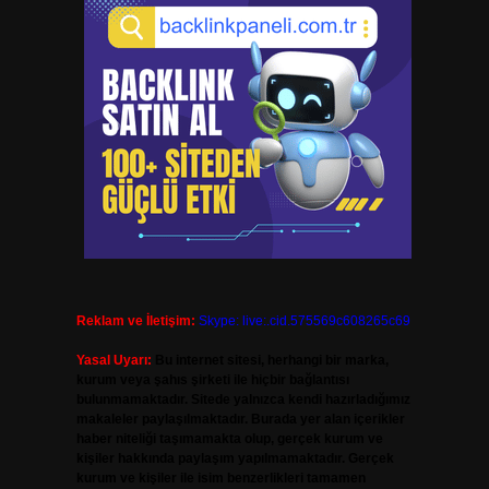
.
Reklam ve İletişim:
Skype: live:.cid.575569c608265c69
Yasal Uyarı:
Bu internet sitesi, herhangi bir marka,
kurum veya şahıs şirketi ile hiçbir bağlantısı
bulunmamaktadır. Sitede yalnızca kendi hazırladığımız
makaleler paylaşılmaktadır. Burada yer alan içerikler
haber niteliği taşımamakta olup, gerçek kurum ve
kişiler hakkında paylaşım yapılmamaktadır. Gerçek
kurum ve kişiler ile isim benzerlikleri tamamen