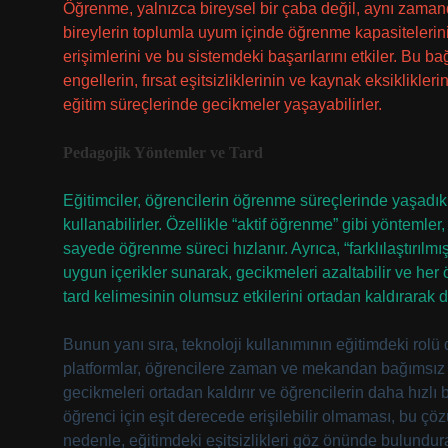
Öğrenme, yalnızca bireysel bir çaba değil, aynı zaman
bireylerin toplumla uyum içinde öğrenme kapasitelerini e
erişimlerini ve bu sistemdeki başarılarını etkiler. Bu
engellerin, fırsat eşitsizliklerinin ve kaynak eksiklikle
eğitim süreçlerinde gecikmeler yaşayabilirler.
Pedagojik Yöntemler ve Tard
Eğitimciler, öğrencilerin öğrenme süreçlerinde yaşadık
kullanabilirler. Özellikle “aktif öğrenme” gibi yöntemler
sayede öğrenme süreci hızlanır. Ayrıca, “farklılaştırılmı
uygun içerikler sunarak, gecikmeleri azaltabilir ve her
tard kelimesinin olumsuz etkilerini ortadan kaldırarak da
Bunun yanı sıra, teknoloji kullanımının eğitimdeki rolü 
platformlar, öğrencilere zaman ve mekandan bağımsız 
gecikmeleri ortadan kaldırır ve öğrencilerin daha hızlı b
öğrenci için eşit derecede erişilebilir olmaması, bu çö
nedenle, eğitimdeki eşitsizlikleri göz önünde bulundura