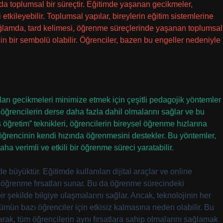
da toplumsal bir süreçtir. Eğitimde yaşanan gecikmeler,
tkileyebilir. Toplumsal yapılar, bireylerin eğitim sistemlerine
 bağlamda, tard kelimesi, öğrenme süreçlerinde yaşanan toplumsal
rinin bir sembolü olabilir. Öğrenciler, bazen bu engeller nedeniyle
ları gecikmeleri minimize etmek için çeşitli pedagojik yöntemler
, öğrencilerin derse daha fazla dahil olmalarını sağlar ve bu
ş öğretim” teknikleri, öğrencilerin bireysel öğrenme hızlarına
 öğrencinin kendi hızında öğrenmesini destekler. Bu yöntemler,
ha verimli ve etkili bir öğrenme süreci yaratabilir.
de büyüktür. Eğitimde kullanılan dijital araçlar ve online
öğrenme fırsatları sunar. Bu da öğrenme sürecindeki
ir şekilde bilgiye ulaşmalarını sağlar. Ancak, teknolojinin her
zümün bazı öğrenciler için etkisiz kalmasına neden olabilir. Bu
rak, tüm öğrencilerin aynı fırsatlara sahip olmalarını sağlamak