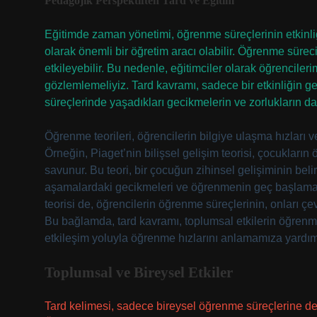
Pedagojik Perspektiften Tard ve Eğitim
Eğitimde zaman yönetimi, öğrenme süreçlerinin etkinliği
olarak önemli bir öğretim aracı olabilir. Öğrenme sürec
etkileyebilir. Bu nedenle, eğitimciler olarak öğrencilerim
gözlemlemeliyiz. Tard kavramı, sadece bir etkinliğin 
süreçlerinde yaşadıkları gecikmelerin ve zorlukların da
Öğrenme teorileri, öğrencilerin bilgiye ulaşma hızları ve
Örneğin, Piaget’nin bilişsel gelişim teorisi, çocukların
savunur. Bu teori, bir çocuğun zihinsel gelişiminin bel
aşamalardaki gecikmeleri ve öğrenmenin geç başlamasın
teorisi de, öğrencilerin öğrenme süreçlerinin, onları çevr
Bu bağlamda, tard kavramı, toplumsal etkilerin öğrenme
etkileşim yoluyla öğrenme hızlarını anlamamıza yardımcı
Toplumsal ve Bireysel Etkiler
Tard kelimesi, sadece bireysel öğrenme süreçlerine değ