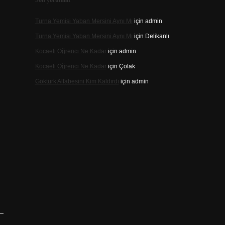
Son yorumlar
Turna Yemisi Yaban Mersini Aynı Mı
için
admin
Turna Yemisi Yaban Mersini Aynı Mı
için
Delikanlı
Kocaeli Öğrenci Ne Kadar
için
admin
Kocaeli Öğrenci Ne Kadar
için
Çolak
Göktürk Alfabesini Kim Kaldırdı
için
admin