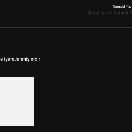
Sonraki Yaz
İkmal işi ne demek 
le işaretlenmişlerdir