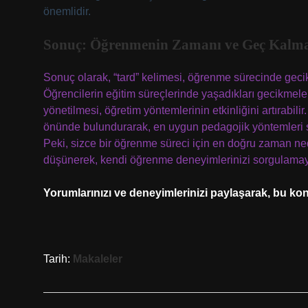
önemlidir.
Sonuç: Öğrenmenin Zamanı ve Geç Kalm
Sonuç olarak, “tard” kelimesi, öğrenme sürecinde gecik
Öğrencilerin eğitim süreçlerinde yaşadıkları gecikmeler
yönetilmesi, öğretim yöntemlerinin etkinliğini artırabili
önünde bulundurarak, en uygun pedagojik yöntemleri s
Peki, sizce bir öğrenme süreci için en doğru zaman nedir
düşünerek, kendi öğrenme deneyimlerinizi sorgulamay
Yorumlarınızı ve deneyimlerinizi paylaşarak, bu konud
Tarih:
Makaleler