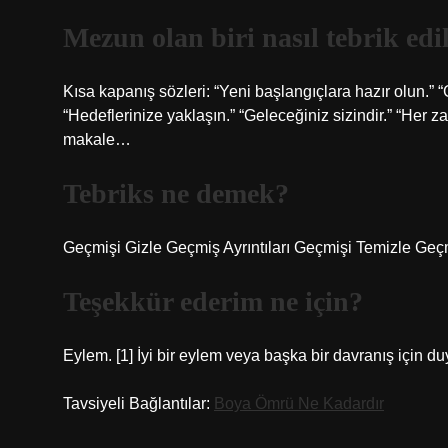
Mezun olan biri nasıl tebrik edi
Kısa kapanış sözleri: “Yeni başlangıçlara hazır olun.” “
“Hedeflerinize yaklaşın.” “Geleceğiniz sizindir.” “Her 
makale…
Tebriks ne demek?
Geçmişi Gizle Geçmiş Ayrıntıları Geçmişi Temizle Geçm
Teşekkür ederim ne için?
Eylem. [1] İyi bir eylem veya başka bir davranış için du
Tavsiyeli Bağlantılar:
Boya Ömrü Ne Kadardır