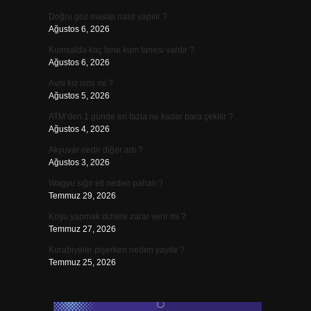
Doğru göz masajı nasıl yapılır ?
Ağustos 6, 2026
Kumsalda kaç tane kum tanesi vardır ?
Ağustos 6, 2026
Avni kız ismi mi ?
Ağustos 5, 2026
ATM’den 1 günde en fazla ne kadar para çekilir ?
Ağustos 4, 2026
Akyuvar nedir diğer adı ?
Ağustos 3, 2026
Wagyu sığır eti neden pahalı ?
Temmuz 29, 2026
Koşu yapmak dizlere zarar verir mi ?
Temmuz 27, 2026
Kurabiyeler pişerken neden yayılır ?
Temmuz 25, 2026