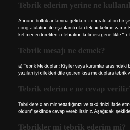
Tebrik ederim yerine ne kullanıl
Abound bolluk anlamına gelirken, congratulation bir şe
congratulation ile eşanlamlı olan tek bir kelime vardır.
kelimeden türetilen celebration kelimesi genellikle “Teb
Tebrik mesajı ne demek?
a) Tebrik Mektupları: Kişiler veya kurumlar arasındaki
yazılan iyi dilekleri dile getiren kısa mektuplara tebrik
Tebrik ederim e ne cevap verilir
Tebriklere olan minnettarlığınızı ve takdirinizi ifade 
oldum” şeklinde cevap verebilirsiniz. Aşağıdaki şekilde k
Tebrikler mi tebrik ederim mi?