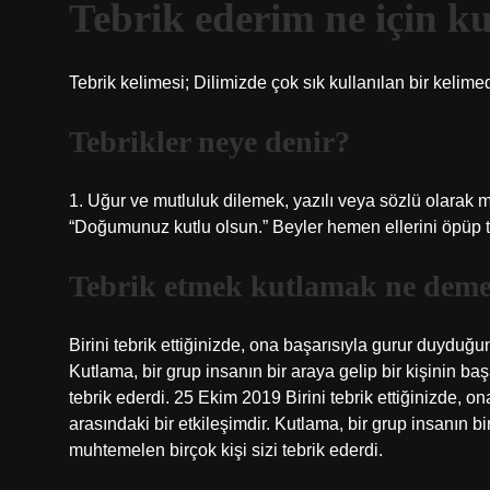
Tebrik ederim ne için ku
Tebrik kelimesi; Dilimizde çok sık kullanılan bir kelim
Tebrikler neye denir?
1. Uğur ve mutluluk dilemek, yazılı veya sözlü olarak m
“Doğumunuz kutlu olsun.” Beyler hemen ellerini öpüp t
Tebrik etmek kutlamak ne dem
Birini tebrik ettiğinizde, ona başarısıyla gurur duyduğu
Kutlama, bir grup insanın bir araya gelip bir kişinin ba
tebrik ederdi. 25 Ekim 2019 Birini tebrik ettiğinizde,
arasındaki bir etkileşimdir. Kutlama, bir grup insanın bi
muhtemelen birçok kişi sizi tebrik ederdi.