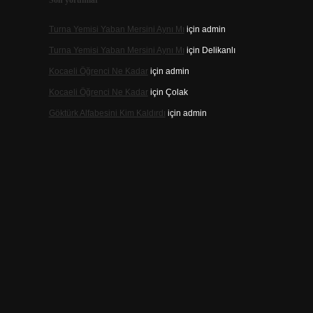
Son yorumlar
Turna Yemisi Yaban Mersini Aynı Mı
için
admin
Turna Yemisi Yaban Mersini Aynı Mı
için
Delikanlı
Kocaeli Öğrenci Ne Kadar
için
admin
Kocaeli Öğrenci Ne Kadar
için
Çolak
Göktürk Alfabesini Kim Kaldırdı
için
admin