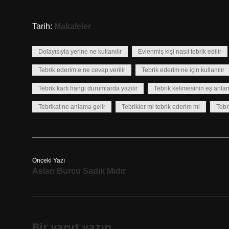
Tarih:
Makaleler
Dolayısıyla yerine ne kullanılır
Evlenmiş kişi nasıl tebrik edilir
Tebrik ederim e ne cevap verilir
Tebrik ederim ne için kullanılır
Tebrik kartı hangi durumlarda yazılır
Tebrik kelimesinin eş anlam
Tebrikat ne anlama gelir
Tebrikler mi tebrik ederim mi
Tebr
Önceki Yazı
Aslan Burcu Sadık Mıdır
Bir yanıt yazın