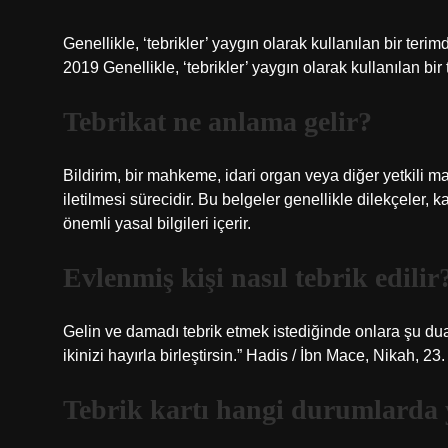
Genellikle, ‘tebrikler’ yaygın olarak kullanılan bir terimd
2019 Genellikle, ‘tebrikler’ yaygın olarak kullanılan bir t
Tebrikat ne anlama gelir?
Bildirim, bir mahkeme, idari organ veya diğer yetkili m
iletilmesi sürecidir. Bu belgeler genellikle dilekçeler, ka
önemli yasal bilgileri içerir.
Evlenmiş kişi nasıl tebrik edilir
Gelin ve damadı tebrik etmek istediğinde onlara şu duay
ikinizi hayırla birleştirsin.” Hadis / İbn Mace, Nikah, 23.
Tebrik kartı hangi durumlarda 