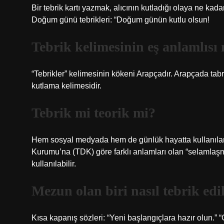
Bir tebrik kartı yazmak, alıcının kutladığı olaya ne kadar
Doğum günü tebrikleri: “Doğum günün kutlu olsun!
Tebrik kelimesinin eş anlamlısı 
“Tebrikler” kelimesinin kökeni Arapçadır. Arapçada ta
kutlama kelimesidir.
Tebrik mi teorik mi?
Hem sosyal medyada hem de günlük hayatta kullanılan “t
Kurumu’na (TDK) göre farklı anlamları olan “selamlaşma”
kullanılabilir.
Mezun olan biri nasıl tebrik edi
Kısa kapanış sözleri: “Yeni başlangıçlara hazır olun.” “