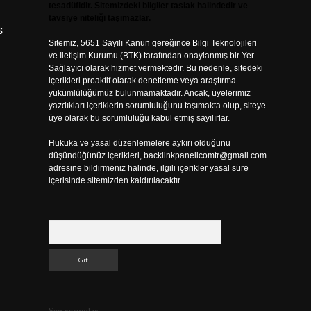
tesadüfidir. Sitemizdeki bilgiler taslak halindedir ve
tavsiye niteliği taşımazlar.
s
Sitemiz, 5651 Sayılı Kanun gereğince Bilgi Teknolojileri
ve İletişim Kurumu (BTK) tarafından onaylanmış bir Yer
Sağlayıcı olarak hizmet vermektedir. Bu nedenle, sitedeki
içerikleri proaktif olarak denetleme veya araştırma
yükümlülüğümüz bulunmamaktadır. Ancak, üyelerimiz
yazdıkları içeriklerin sorumluluğunu taşımakta olup, siteye
üye olarak bu sorumluluğu kabul etmiş sayılırlar.
i
Hukuka ve yasal düzenlemelere aykırı olduğunu
düşündüğünüz içerikleri,
backlinkpanelicomtr@gmail.com
adresine bildirmeniz halinde, ilgili içerikler yasal süre
içerisinde sitemizden kaldırılacaktır.
Arama