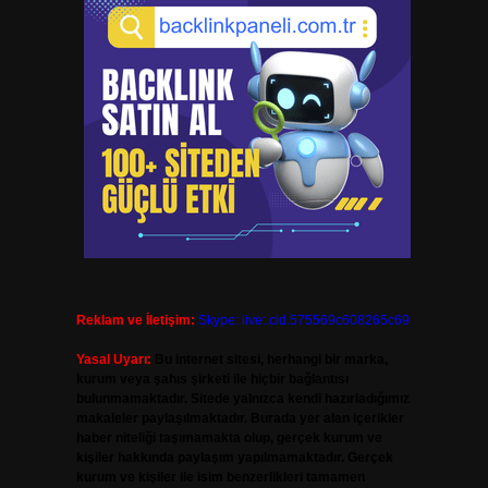
Reklam ve İletişim:
Skype: live:.cid.575569c608265c69
Yasal Uyarı:
Bu internet sitesi, herhangi bir marka,
kurum veya şahıs şirketi ile hiçbir bağlantısı
bulunmamaktadır. Sitede yalnızca kendi hazırladığımız
makaleler paylaşılmaktadır. Burada yer alan içerikler
haber niteliği taşımamakta olup, gerçek kurum ve
kişiler hakkında paylaşım yapılmamaktadır. Gerçek
kurum ve kişiler ile isim benzerlikleri tamamen