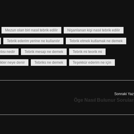
Mezun olan biri nasıl tebrik edilir
Nişanlanan kişi nasıl tebrik edilir
Tebrik ederim yerine ne kullanılır
Tebrik etmek kutlamak ne demek
lısı nedir
Tebrik mesajı ne demek
Tebrik mi teorik mi
ikler neye denir
Tebriks ne demek
Teşekkür ederim ne için
Sonraki Yaz
Öge Nasıl Bulunur Sorular