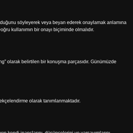
olduğunu söyleyerek veya beyan ederek onaylamak anlamına
 Doğru kullanımın bir onayı biçiminde olmalıdır.
g” olarak belirtilen bir konuşma parçasıdır. Günümüzde
ekçelendirme olarak tanımlanmaktadır.
ın kendi inançlarını, düşüncelerini ve varsayımlarını