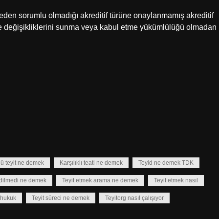
den sorumlu olmadığı akreditif türüne onaylanmamış akreditif
ve değişikliklerini sunma veya kabul etme yükümlülüğü olmadan
ü teyit ne demek
Karşılıklı teati ne demek
Teyid ne demek TDK
edilmedi ne demek
Teyit etmek arama ne demek
Teyit etmek nasıl
 hukuk
Teyit süreci ne demek
Teyitorg nasıl çalışıyor