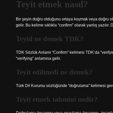
Teyit etmek nasıl?
Bir şeyin doğru olduğunu ortaya koymak veya doğru 
gelir. Bu kelime sıklıkla “confirm” olarak yanlış yazılır.
Teyid ne demek TDK?
TDK Sözlük Anlamı “Confirm” kelimesi TDK’da “verifyin
“verifying” anlamına gelir.
Teyit edilmedi ne demek?
Türk Dil Kurumu sözlüğünde “doğrulama” kelimesi ger
Teyit etmek tahmini nedir?
Doğrulama önyargısı veya onaylama önyargısı, insanlar