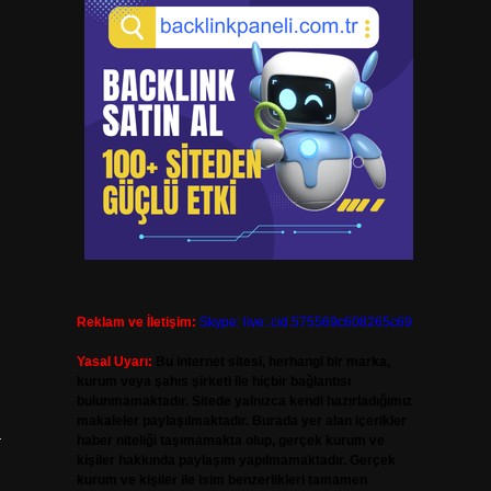
Reklam ve İletişim:
Skype: live:.cid.575569c608265c69
Yasal Uyarı:
Bu internet sitesi, herhangi bir marka,
kurum veya şahıs şirketi ile hiçbir bağlantısı
bulunmamaktadır. Sitede yalnızca kendi hazırladığımız
makaleler paylaşılmaktadır. Burada yer alan içerikler
a
haber niteliği taşımamakta olup, gerçek kurum ve
kişiler hakkında paylaşım yapılmamaktadır. Gerçek
kurum ve kişiler ile isim benzerlikleri tamamen