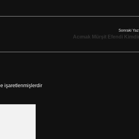
Sonraki Yaz
Acımak Mürşit Efendi Kimdi
le işaretlenmişlerdir