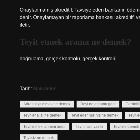
Onaylanmamış akreditif; Tavsiye eden bankanın ödeme
denir. Onaylamayan bir raporlama bankası; akreditifi 
iletir.
Teyit etmek arama ne demek?
doğrulama, gerçek kontrolü, gerçek kontrolü
Tarih:
Makaleler
Adres teyit etmek ne demek
Deyt ne anlama gelir
Görüntül
Teyit analizi ne demek
Teyit eder misiniz ne demek
Teyit 
Teyit etmek tahmini nedir
Teyit nasıl yazılır
Teyit ne demek
Teyitsiz ne demek