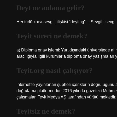
Deyt ne anlama gelir?
Her türlü koca-sevgili ilişkisi “deyting”… Sevgili, sevgili
Teyit süreci ne demek?
a) Diploma onay işlemi: Yurt dışındaki üniversitede alı
aracılığıyla ilgili kurumlarla diploma onay yazışmaları
Teyit.org nasıl çalışıyor?
İnternet’te yayınlanan şüpheli içeriklerin doğruluğunu
doğrulama platformudur. 2016 yılında gazeteci Mehmet 
çalışmaları Teyit Medya AŞ tarafından yürütülmektedir.
Teyitsiz ne demek?