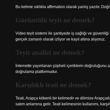
Bu kelime sıklıkla affirmation olarak yanlış yazılır. Doğr
Görüntülü teyit ne demek?
Video teyit sistemi ile şantiyede iş sağlığı ve güvenl
gerçek zamanlı olarak izliyor ve kayıt altına alıyoruz.
Teyit analizi ne demek?
İnternette yayınlanan şüpheli içeriklerin doğruluğunu 
doğrulama platformudur.
Karşılıklı teati ne demek?
Teati, Arapça kökenli bir kelimedir ve dilimize Arapçadan
satım anlamına gelir. Teati kelimesinin kullanımı, karşı