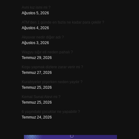
Avni kız ismi mi ?
Ağustos 5, 2026
ATM’den 1 günde en fazla ne kadar para çekilir ?
Ağustos 4, 2026
Akyuvar nedir diğer adı ?
Ağustos 3, 2026
Wagyu sığır eti neden pahalı ?
Temmuz 29, 2026
Koşu yapmak dizlere zarar verir mi ?
Temmuz 27, 2026
Kurabiyeler pişerken neden yayılır ?
Temmuz 25, 2026
Kemal Sunal Alevi mi ?
Temmuz 25, 2026
6 yaşındaki çocuklar ne yapabilir ?
Temmuz 24, 2026