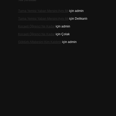
Son yorumlar
Turna Yemisi Yaban Mersini Aynı Mı
için
admin
Turna Yemisi Yaban Mersini Aynı Mı
için
Delikanlı
Kocaeli Öğrenci Ne Kadar
için
admin
Kocaeli Öğrenci Ne Kadar
için
Çolak
Göktürk Alfabesini Kim Kaldırdı
için
admin