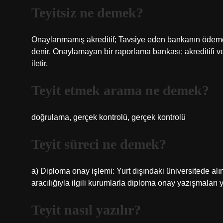
Teyitsiz ne demek?
Onaylanmamış akreditif; Tavsiye eden bankanın ödeme
denir. Onaylamayan bir raporlama bankası; akreditifi 
iletir.
Teyit etmek arama ne demek?
doğrulama, gerçek kontrolü, gerçek kontrolü
Teyit süreci ne demek?
a) Diploma onay işlemi: Yurt dışındaki üniversitede alı
aracılığıyla ilgili kurumlarla diploma onay yazışmaları
Teyit nasıl yazılır?