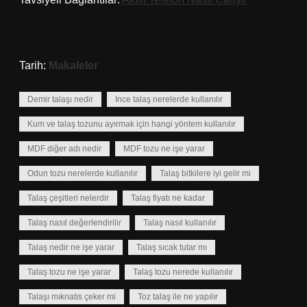
Tarih:
Makaleler
Demir talaşı nedir
Ince talaş nerelerde kullanılır
Kum ve talaş tozunu ayırmak için hangi yöntem kullanılır
MDF diğer adı nedir
MDF tozu ne işe yarar
Odun tozu nerelerde kullanılır
Talaş bitkilere iyi gelir mi
Talaş çeşitleri nelerdir
Talaş fiyatı ne kadar
Talaş nasıl değerlendirilir
Talaş nasıl kullanılır
Talaş nedir ne işe yarar
Talaş sıcak tutar mı
Talaş tozu ne işe yarar
Talaş tozu nerede kullanılır
Talaşı mıknatıs çeker mi
Toz talaş ile ne yapılır