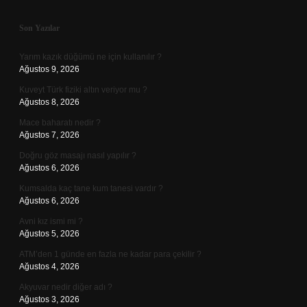
Sidebar
Son Yazılar
Yarım kazık düğümü ne için kullanılır ?
Ağustos 9, 2026
Kuveyt Türk fiziki altın veriyor mu ?
Ağustos 8, 2026
Mace baharatı nedir ?
Ağustos 7, 2026
Doğru göz masajı nasıl yapılır ?
Ağustos 6, 2026
Kumsalda kaç tane kum tanesi vardır ?
Ağustos 6, 2026
Avni kız ismi mi ?
Ağustos 5, 2026
ATM’den 1 günde en fazla ne kadar para çekilir ?
Ağustos 4, 2026
Akyuvar nedir diğer adı ?
Ağustos 3, 2026