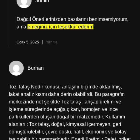
admin
Dağcı! Önerilerinizden bazılarını benimsemiyorum,
ama
emeğiniz için teşekkür ederim
.
Ocak 5, 2025
Yanıtla
Burhan
Toz Talaş Nedir konusu anlaşılır biçimde aktarılmış,
fakat analiz kısmı daha derin olabilirdi. Bu paragrafın
merkezinde net şekilde Toz talaş , ahşap üretimi ve
işleme süreçlerinde açığa çıkan, homojen ve ince
partiküllerden oluşan doğal bir malzemedir. Kullanım
alanları : Toz talaş, doğal, kimyasal içermeyen, geri
dönüştürülebilir, çevre dostu, hafif, ekonomik ve kolay
taşınabilir bir hammaddedir. Enerji üretimi : Pelet, briket