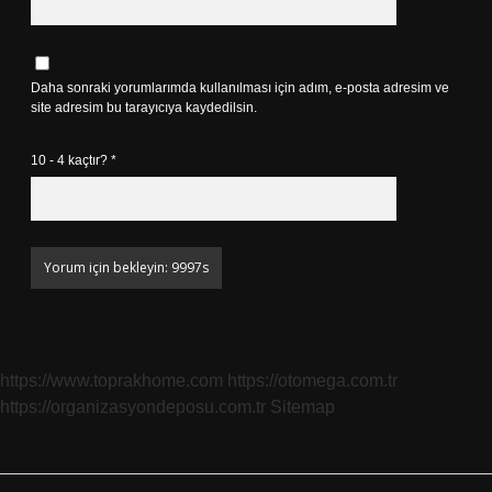
Daha sonraki yorumlarımda kullanılması için adım, e-posta adresim ve
site adresim bu tarayıcıya kaydedilsin.
10 - 4 kaçtır?
*
https://www.toprakhome.com
https://otomega.com.tr
https://organizasyondeposu.com.tr
Sitemap