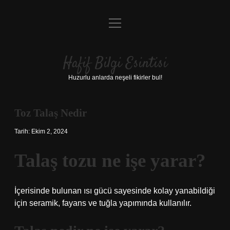
menüyü
Anasayfa
aç
Gizlilik Politikası
Hafif Bilgi Esintisi
Yasal Uyarı
Huzurlu anlarda neşeli fikirler bul!
Hakkımızda
Toz Talaş Nedir
Tarih: Ekim 2, 2024
Talaş tozu ne işe yarar?
İçerisinde bulunan ısı gücü sayesinde kolay yanabildiği
için seramik, fayans ve tuğla yapımında kullanılır.