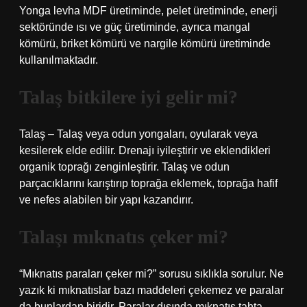
Yonga levha MDF üretiminde, pelet üretiminde, enerji
sektöründe ısı ve güç üretiminde, ayrıca mangal
kömürü, briket kömürü ve nargile kömürü üretiminde
kullanılmaktadır.
Talaş bitkilere iyi gelir mi?
Talaş – Talaş veya odun yongaları, oyularak veya
kesilerek elde edilir. Drenajı iyileştirir ve eklendikleri
organik toprağı zenginleştirir. Talaş ve odun
parçacıklarını karıştırıp toprağa eklemek, toprağa hafif
ve nefes alabilen bir yapı kazandırır.
Talaşı mıknatıs çeker mi?
“Mıknatıs paraları çeker mi?” sorusu sıklıkla sorulur. Ne
yazık ki mıknatıslar bazı maddeleri çekemez ve paralar
da bunlardan biridir. Paralar dışında mıknatıs tahta,