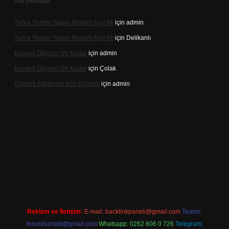
Son yorumlar
Turna Yemisi Yaban Mersini Aynı Mı
için
admin
Turna Yemisi Yaban Mersini Aynı Mı
için
Delikanlı
Kocaeli Öğrenci Ne Kadar
için
admin
Kocaeli Öğrenci Ne Kadar
için
Çolak
Göktürk Alfabesini Kim Kaldırdı
için
admin
iş
Reklam ve İletişim:
E-mail:
backlinkpaneli@gmail.com
Teams:
forumhizmeti@gmail.com
Whatsapp: 0262 606 0 726
Telegram: