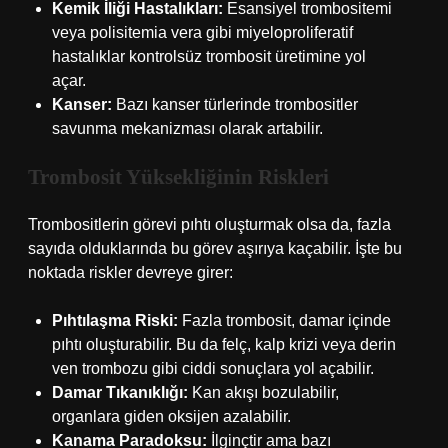
Kemik İliği Hastalıkları:
Esansiyel trombositemi
veya polisitemia vera gibi miyeloproliferatif
hastalıklar kontrolsüz trombosit üretimine yol
açar.
Kanser:
Bazı kanser türlerinde trombositler
savunma mekanizması olarak artabilir.
Trombosit Yüksekliğinin Riskleri
Trombositlerin görevi pıhtı oluşturmak olsa da, fazla
sayıda olduklarında bu görev aşırıya kaçabilir. İşte bu
noktada riskler devreye girer:
Pıhtılaşma Riski:
Fazla trombosit, damar içinde
pıhtı oluşturabilir. Bu da felç, kalp krizi veya derin
ven trombozu gibi ciddi sonuçlara yol açabilir.
Damar Tıkanıklığı:
Kan akışı bozulabilir,
organlara giden oksijen azalabilir.
Kanama Paradoksu:
İlginçtir ama bazı