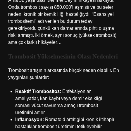
Ama 52 yaşındaki Mehmet Bey’in hikâyesi farklıydı.
Onda trombosit sayısı 850.000’i aşmıştı ve bu sefer
neden, kronik bir kemik iliği hastalığıydı. “Esansiyel
trombositemi” adı verilen bu durum tedavi
gerektiriyordu çünkü kan damarlarında pıhtı oluşma
riski artmıştı. İki örnek, aynı sonuç (yüksek trombosit)
ama çok farklı hikâyeler…
Trombosit Yükselmesinin Olası Nedenleri
Trombosit artışının arkasında birçok neden olabilir. En
yaygınları şunlardır:
Reaktif Trombositoz:
Enfeksiyonlar,
ameliyatlar, kan kaybı veya demir eksikliği
sonrası vücut savunma amaçlı trombosit
üretimini artırır.
İnflamasyon:
Romatoid artrit gibi kronik iltihaplı
hastalıklar trombosit üretimini tetikleyebilir.