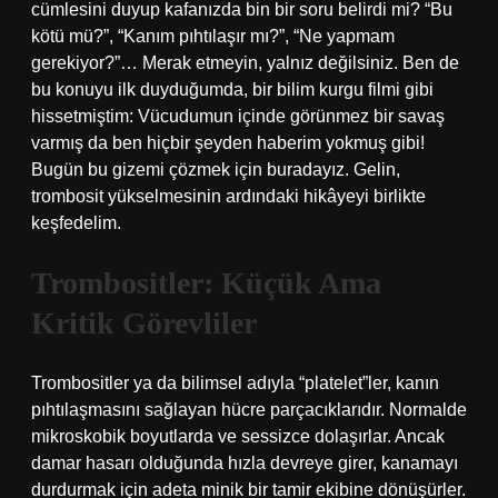
cümlesini duyup kafanızda bin bir soru belirdi mi? “Bu
kötü mü?”, “Kanım pıhtılaşır mı?”, “Ne yapmam
gerekiyor?”… Merak etmeyin, yalnız değilsiniz. Ben de
bu konuyu ilk duyduğumda, bir bilim kurgu filmi gibi
hissetmiştim: Vücudumun içinde görünmez bir savaş
varmış da ben hiçbir şeyden haberim yokmuş gibi!
Bugün bu gizemi çözmek için buradayız. Gelin,
trombosit yükselmesinin ardındaki hikâyeyi birlikte
keşfedelim.
Trombositler: Küçük Ama
Kritik Görevliler
Trombositler ya da bilimsel adıyla “platelet”ler, kanın
pıhtılaşmasını sağlayan hücre parçacıklarıdır. Normalde
mikroskobik boyutlarda ve sessizce dolaşırlar. Ancak
damar hasarı olduğunda hızla devreye girer, kanamayı
durdurmak için adeta minik bir tamir ekibine dönüşürler.