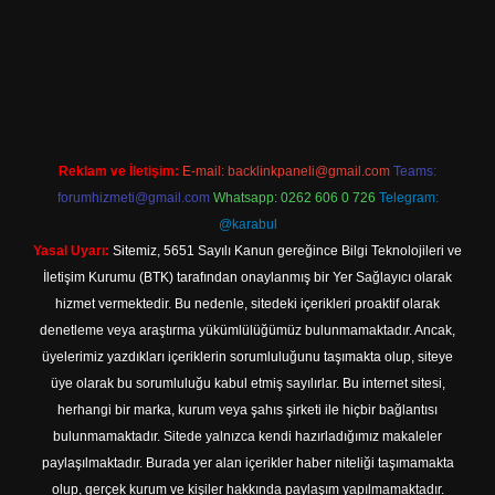
er giriş
Reklam ve İletişim:
E-mail:
backlinkpaneli@gmail.com
Teams:
forumhizmeti@gmail.com
Whatsapp: 0262 606 0 726
Telegram:
@karabul
Yasal Uyarı:
Sitemiz, 5651 Sayılı Kanun gereğince Bilgi Teknolojileri ve
İletişim Kurumu (BTK) tarafından onaylanmış bir Yer Sağlayıcı olarak
hizmet vermektedir. Bu nedenle, sitedeki içerikleri proaktif olarak
denetleme veya araştırma yükümlülüğümüz bulunmamaktadır. Ancak,
üyelerimiz yazdıkları içeriklerin sorumluluğunu taşımakta olup, siteye
üye olarak bu sorumluluğu kabul etmiş sayılırlar. Bu internet sitesi,
herhangi bir marka, kurum veya şahıs şirketi ile hiçbir bağlantısı
bulunmamaktadır. Sitede yalnızca kendi hazırladığımız makaleler
paylaşılmaktadır. Burada yer alan içerikler haber niteliği taşımamakta
olup, gerçek kurum ve kişiler hakkında paylaşım yapılmamaktadır.