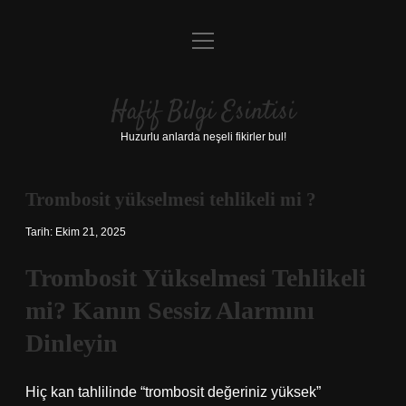
menüyü
Anasayfa
aç
Gizlilik Politikası
Hafif Bilgi Esintisi
Yasal Uyarı
Huzurlu anlarda neşeli fikirler bul!
Hakkımızda
Trombosit yükselmesi tehlikeli mi ?
Tarih: Ekim 21, 2025
Trombosit Yükselmesi Tehlikeli
mi? Kanın Sessiz Alarmını
Dinleyin
Hiç kan tahlilinde “trombosit değeriniz yüksek”