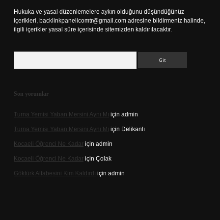
Hukuka ve yasal düzenlemelere aykırı olduğunu düşündüğünüz
içerikleri,
backlinkpanelicomtr@gmail.com
adresine bildirmeniz halinde,
ilgili içerikler yasal süre içerisinde sitemizden kaldırılacaktır.
Arama
Son yorumlar
Turna Yemisi Yaban Mersini Aynı Mı
için
admin
Turna Yemisi Yaban Mersini Aynı Mı
için
Delikanlı
Kocaeli Öğrenci Ne Kadar
için
admin
Kocaeli Öğrenci Ne Kadar
için
Çolak
Göktürk Alfabesini Kim Kaldırdı
için
admin