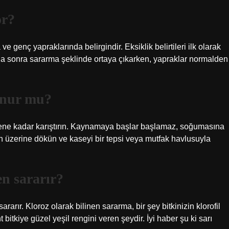
or?
 genç yapraklarında belirgindir. Eksiklik belirtileri ilk olarak
ha sonra sararma şeklinde ortaya çıkarken, yapraklar normalden
onur mu?
yene kadar karıştırın. Kaynamaya başlar başlamaz, soğumasına
 üzerine dökün ve kaseyi bir tepsi veya mutfak havlusuyla
en sararır?
arır. Kloroz olarak bilinen sararma, bir şey bitkinizin klorofil
itkiye güzel yeşil rengini veren şeydir. İyi haber şu ki sarı