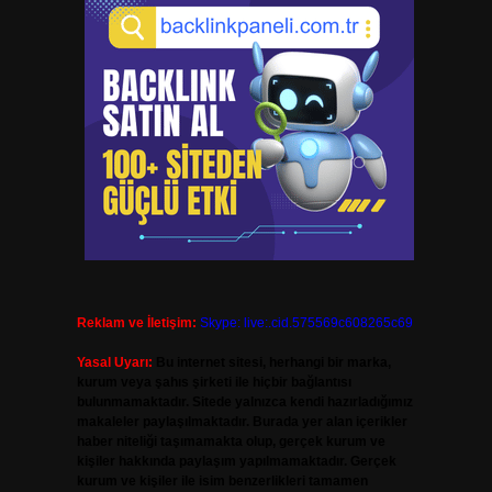
Reklam ve İletişim:
Skype: live:.cid.575569c608265c69
Yasal Uyarı:
Bu internet sitesi, herhangi bir marka,
kurum veya şahıs şirketi ile hiçbir bağlantısı
bulunmamaktadır. Sitede yalnızca kendi hazırladığımız
makaleler paylaşılmaktadır. Burada yer alan içerikler
haber niteliği taşımamakta olup, gerçek kurum ve
kişiler hakkında paylaşım yapılmamaktadır. Gerçek
kurum ve kişiler ile isim benzerlikleri tamamen