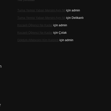
Son yorumlar
Turna Yemisi Yaban Mersini Aynı Mı
için
admin
Turna Yemisi Yaban Mersini Aynı Mı
için
Delikanlı
Kocaeli Öğrenci Ne Kadar
için
admin
Kocaeli Öğrenci Ne Kadar
için
Çolak
Göktürk Alfabesini Kim Kaldırdı
için
admin
n
r