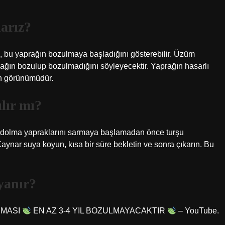
arız?
a, bu yaprağın bozulmaya başladığını gösterebilir. Üzüm
prağın bozulup bozulmadığını söyleyecektir. Yaprağın hasarlı
ın görünümüdür.
lır mı?
n dolma yapraklarını sarmaya başlamadan önce turşu
z. Kaynar suya koyun, kısa bir süre bekletin ve sonra çıkarın. Bu
yanır?
NMASI
EN AZ 3-4 YIL BOZULMAYACAKTIR
– YouTube.