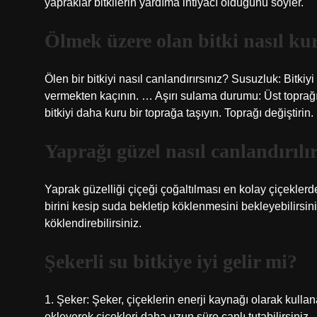
yapraklar bitkilerin yardıma ihtiyacı olduğunu söyler.
Ölmek üzere olan bitki nasıl kur
Ölen bir bitkiyi nasıl canlandırırsınız? Susuzluk: Bitki
vermekten kaçının. … Aşırı sulama durumu: Üst toprağı
bitkiyi daha kuru bir toprağa taşıyın. Toprağı değiştirin.
Yaprağı güzel nasıl canlandırılı
Yaprak güzelliği çiçeği çoğaltılması en kolay çiçeklerd
birini kesip suda bekletip köklenmesini bekleyebilirsin
köklendirebilirsiniz.
Şekerli su bitkiye iyi gelir mi?
1. Şeker: Şeker, çiçeklerin enerji kaynağı olarak kullan
ekleyerek çiçekleri daha uzun süre canlı tutabilirsiniz.