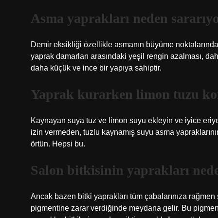
Asma yaprakları neden sararıy
Demir eksikliği özellikle asmanın büyüme noktalarında ve
yaprak damarları arasındaki yeşil rengin azalması, da
daha küçük ve ince bir yapıya sahiptir.
Yaprak kurarken limon tuzu k
Kaynayan suya tuz ve limon suyu ekleyin ve iyice eri
izin vermeden, tuzlu kaynamış suyu asma yapraklarının
örtün. Hepsi bu.
Salon bitkisinin yaprakları ned
Ancak bazen bitki yaprakları tüm çabalarınıza rağmen sar
pigmentine zarar verdiğinde meydana gelir. Bu pigment b