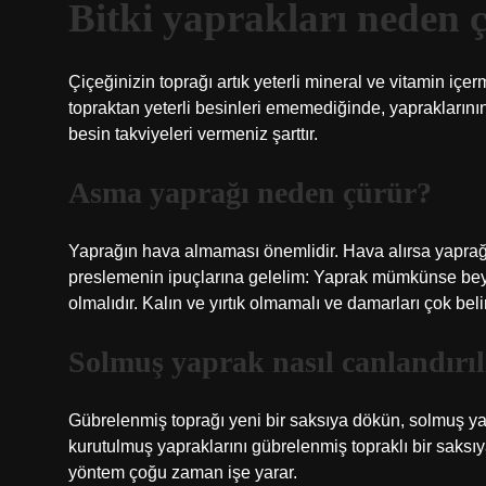
Bitki yaprakları neden 
Çiçeğinizin toprağı artık yeterli mineral ve vitamin içer
topraktan yeterli besinleri ememediğinde, yapraklarının 
besin takviyeleri vermeniz şarttır.
Asma yaprağı neden çürür?
Yaprağın hava almaması önemlidir. Hava alırsa yaprağın
preslemenin ipuçlarına gelelim: Yaprak mümkünse beya
olmalıdır. Kalın ve yırtık olmamalı ve damarları çok bel
Solmuş yaprak nasıl canlandırıl
Gübrelenmiş toprağı yeni bir saksıya dökün, solmuş yapr
kurutulmuş yapraklarını gübrelenmiş topraklı bir saksı
yöntem çoğu zaman işe yarar.