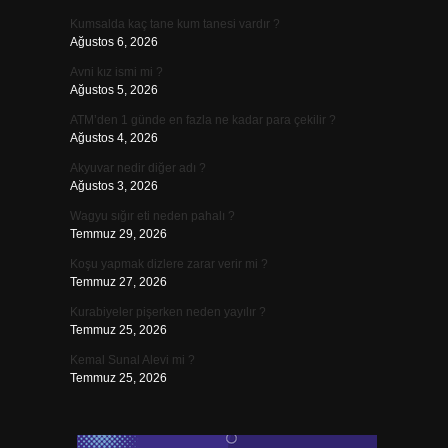
Kumsalda kaç tane kum tanesi vardır ?
Ağustos 6, 2026
Avni kız ismi mi ?
Ağustos 5, 2026
ATM’den 1 günde en fazla ne kadar para çekilir ?
Ağustos 4, 2026
Akyuvar nedir diğer adı ?
Ağustos 3, 2026
Wagyu sığır eti neden pahalı ?
Temmuz 29, 2026
Koşu yapmak dizlere zarar verir mi ?
Temmuz 27, 2026
Kurabiyeler pişerken neden yayılır ?
Temmuz 25, 2026
Kemal Sunal Alevi mi ?
Temmuz 25, 2026