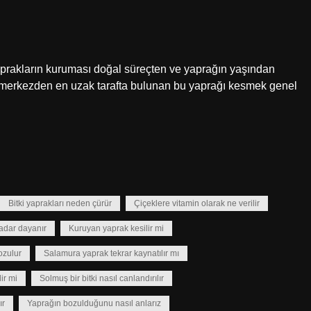
yaprakların kuruması doğal süreçten ve yaprağın yaşından
e merkezden en uzak tarafta bulunan bu yaprağı kesmek genel
Bitki yaprakları neden çürür
Çiçeklere vitamin olarak ne verilir
adar dayanır
Kuruyan yaprak kesilir mi
ozulur
Salamura yaprak tekrar kaynatılır mı
lir mi
Solmuş bir bitki nasıl canlandırılır
ır
Yaprağın bozulduğunu nasıl anlarız