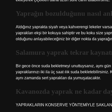
Yaprağın bozulduğunu nasıl anl
Aldığınız yaprakta siyah veya kahverengi lekeler vars
yaprakları ekşi bir kokuya sahiptir ve bu koku size ya
olduğunu anlayabileceğiniz bir diğer nokta da yaprağ
Salamura yaprak tekrar kaynatı
Bir gece önce suda bekletmeyi unuttuysanız, aynı gü
yapraklarınızı iki ila üç saat ılık suda bekletebilirsini
aynı zamanda sert yaprakları da yumuşatacaktır.
Kavanozda yaprak ne kadar da
YAPRAKLARIN KONSERVE YÖNTEMİYLE SAKLA