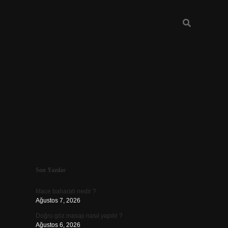
Sidebar
Son Yazılar
betexper giriş
Mace baharatı nedir ?
Ağustos 7, 2026
Doğru göz masajı nasıl yapılır ?
Ağustos 6, 2026