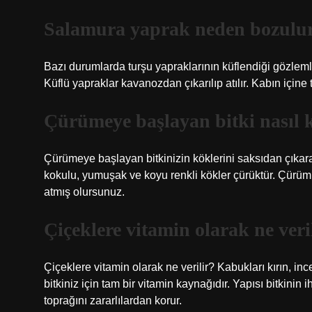
Salamura yaprak neden bozulu
Bazı durumlarda turşu yapraklarının küflendiği gözlem
Küflü yapraklar kavanozdan çıkarılıp atılır. Kabın içine
Çürümeye başlayan bitki nasıl k
Çürümeye başlayan bitkinizin köklerini saksıdan çıkarara
kokulu, yumuşak ve koyu renkli kökler çürüktür. Çürümü
atmış olursunuz.
Çiçeklere vitamin olarak ne veri
Çiçeklere vitamin olarak ne verilir? Kabukları kırın, i
bitkiniz için tam bir vitamin kaynağıdır. Yapısı bitkinin 
toprağını zararlılardan korur.