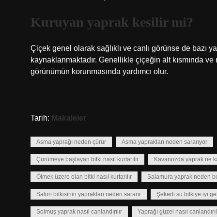
Kuruyan yaprak kesilir mi?
Çiçek genel olarak sağlıklı ve canlı görünse de bazı 
kaynaklanmaktadır. Genellikle çiçeğin alt kısmında v
görünümün korunmasında yardımcı olur.
Tarih:
Makaleler
Asma yaprağı neden çürür
Asma yaprakları neden sararıyor
Çürümeye başlayan bitki nasıl kurtarılır
Kavanozda yaprak ne k
Ölmek üzere olan bitki nasıl kurtarılır
Salamura yaprak neden b
Salon bitkisinin yaprakları neden sararır
Şekerli su bitkiye iyi ge
Solmuş yaprak nasıl canlandırılır
Yaprağı güzel nasıl canlandırıl