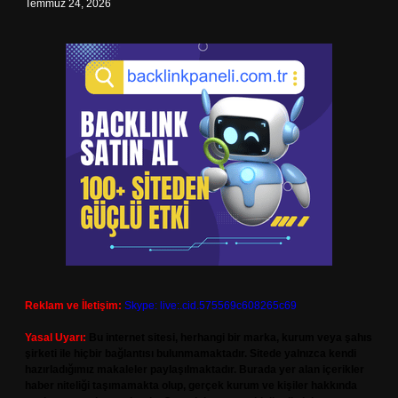
Temmuz 24, 2026
Reklam ve İletişim:
Skype: live:.cid.575569c608265c69
Yasal Uyarı:
Bu internet sitesi, herhangi bir marka, kurum veya şahıs
şirketi ile hiçbir bağlantısı bulunmamaktadır. Sitede yalnızca kendi
hazırladığımız makaleler paylaşılmaktadır. Burada yer alan içerikler
haber niteliği taşımamakta olup, gerçek kurum ve kişiler hakkında