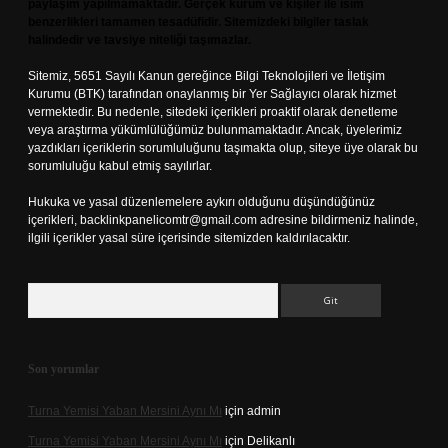
paylaşım yapılmamaktadır. Gerçek kurum ve kişiler ile isim
benzerlikleri tamamen tesadüfidir. Sitemizdeki bilgiler taslak
halindedir ve tavsiye niteliği taşımazlar.
Sitemiz, 5651 Sayılı Kanun gereğince Bilgi Teknolojileri ve İletişim
Kurumu (BTK) tarafından onaylanmış bir Yer Sağlayıcı olarak hizmet
vermektedir. Bu nedenle, sitedeki içerikleri proaktif olarak denetleme
veya araştırma yükümlülüğümüz bulunmamaktadır. Ancak, üyelerimiz
yazdıkları içeriklerin sorumluluğunu taşımakta olup, siteye üye olarak bu
sorumluluğu kabul etmiş sayılırlar.
Hukuka ve yasal düzenlemelere aykırı olduğunu düşündüğünüz
içerikleri,
backlinkpanelicomtr@gmail.com
adresine bildirmeniz halinde,
ilgili içerikler yasal süre içerisinde sitemizden kaldırılacaktır.
Arama
Son yorumlar
Turna Yemisi Yaban Mersini Aynı Mı
için
admin
Turna Yemisi Yaban Mersini Aynı Mı
için
Delikanlı