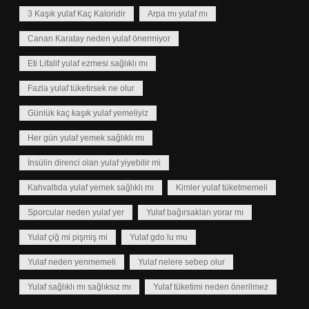
3 Kaşık yulaf Kaç Kaloridir
Arpa mı yulaf mı
Canan Karatay neden yulaf önermiyor
Eti Lifalif yulaf ezmesi sağlıklı mı
Fazla yulaf tüketirsek ne olur
Günlük kaç kaşık yulaf yemeliyiz
Her gün yulaf yemek sağlıklı mı
İnsülin direnci olan yulaf yiyebilir mi
Kahvaltıda yulaf yemek sağlıklı mı
Kimler yulaf tüketmemeli
Sporcular neden yulaf yer
Yulaf bağırsakları yorar mı
Yulaf çiğ mi pişmiş mi
Yulaf gdo lu mu
Yulaf neden yenmemeli
Yulaf nelere sebep olur
Yulaf sağlıklı mı sağlıksız mı
Yulaf tüketimi neden önerilmez