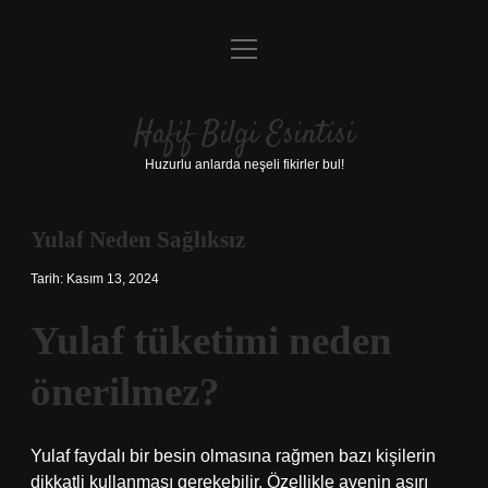
menüyü
Anasayfa
aç
Gizlilik Politikası
Hafif Bilgi Esintisi
Yasal Uyarı
Huzurlu anlarda neşeli fikirler bul!
Hakkımızda
Yulaf Neden Sağlıksız
Tarih: Kasım 13, 2024
Yulaf tüketimi neden
önerilmez?
Yulaf faydalı bir besin olmasına rağmen bazı kişilerin
dikkatli kullanması gerekebilir. Özellikle avenin aşırı