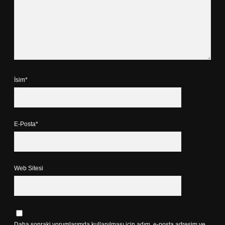
İsim*
E-Posta*
Web Sitesi
Daha sonraki yorumlarımda kullanılması için adım, e-posta adresim ve