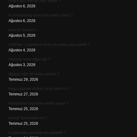
Doğru göz masajı nasıl yapılır ?
Ağustos 6, 2026
Kumsalda kaç tane kum tanesi vardır ?
Ağustos 6, 2026
Avni kız ismi mi ?
Ağustos 5, 2026
ATM’den 1 günde en fazla ne kadar para çekilir ?
Ağustos 4, 2026
Akyuvar nedir diğer adı ?
Ağustos 3, 2026
Wagyu sığır eti neden pahalı ?
Temmuz 29, 2026
Koşu yapmak dizlere zarar verir mi ?
Temmuz 27, 2026
Kurabiyeler pişerken neden yayılır ?
Temmuz 25, 2026
Kemal Sunal Alevi mi ?
Temmuz 25, 2026
6 yaşındaki çocuklar ne yapabilir ?