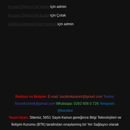
Kocaeli Öğrenci Ne Kadar
için
admin
Kocaeli Öğrenci Ne Kadar
için
Çolak
Göktürk Alfabesini Kim Kaldırdı
için
admin
etexper giriş
Reklam ve İletişim:
E-mail:
backlinkpaneli@gmail.com
Teams:
forumhizmeti@gmail.com
Whatsapp: 0262 606 0 726
Telegram:
@karabul
Yasal Uyarı:
Sitemiz, 5651 Sayılı Kanun gereğince Bilgi Teknolojileri ve
İletişim Kurumu (BTK) tarafından onaylanmış bir Yer Sağlayıcı olarak