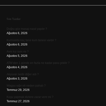
Sidebar
Son Yazılar
Doğru göz masajı nasıl yapılır ?
Ağustos 6, 2026
Kumsalda kaç tane kum tanesi vardır ?
Ağustos 6, 2026
Avni kız ismi mi ?
Ağustos 5, 2026
ATM’den 1 günde en fazla ne kadar para çekilir ?
Ağustos 4, 2026
Akyuvar nedir diğer adı ?
Ağustos 3, 2026
Wagyu sığır eti neden pahalı ?
Temmuz 29, 2026
Koşu yapmak dizlere zarar verir mi ?
Temmuz 27, 2026