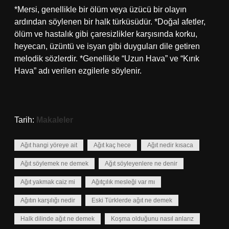
*Mersi, genellikle bir ölüm veya üzücü bir olayın
ardından söylenen bir halk türküsüdür. *Doğal afetler,
ölüm ve hastalık gibi çaresizlikler karşısında korku,
heyecan, üzüntü ve isyan gibi duyguları dile getiren
melodik sözlerdir. *Genellikle “Uzun Hava” ve “Kırık
Hava” adı verilen ezgilerle söylenir.
Tarih:
Makaleler
Ağıt hangi yöreye ait
Ağıt kaç hece
Ağıt nedir kısaca
Ağıt söylemek ne demek
Ağıt söyleyenlere ne denir
Ağıt yakmak caiz mi
Ağıtçılık mesleği var mı
Ağıtın karşılığı nedir
Eski Türklerde ağıt ne demek
Halk dilinde ağıt ne demek
Koşma olduğunu nasıl anlarız