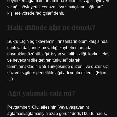
söylerken ağlamak” anlamında kullanılır. “Ağıt söyleyen
ve ağıt söyleyerek cenaze levazımatçılarını ağlatan”
kişilere yörede “ağıtçılar” denir.
Halk dilinde ağıt ne demek?
Şükrü Elçin ağıt kavramını, “insanların ölüm karşısında,
canlı ya da cansız bir varlığı kaybetme anında
duydukları üzüntü, ağıt, isyan ve talihsizliği, korku, telaş
ve heyecanı dile getiren türküler” olarak
tanımlamaktadır. Batı Türkçesinde düzenli ve düzensiz
söz ve ezgilere genellikle ağıt adı verilmektedir. (Elçin,
…)
Ağıt yakmak caiz mi?
Peygamber: “Ölü, ailesinin (veya yaşayanın)
ağlaması/ağlamasıyla azap görür.” dedi, Hz. Bu hadis,