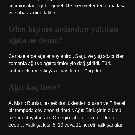
biçimini alan ağıtlar genellikle mersiyelerden daha kısa
ve daha az meditatiftir.
Ölen kişinin ardından yakılan
ağıta ne denir?
Cenazelerde ağıtlar söylenirdi. Sagu ve yuğ sözcükleri
zamanla ağıt ve ağıt terimleriyle değiştirildi. Türk
tarihindeki en eski yazılı yas töreni “Yuğ”dur.
Ağıt kaç hece?
A. Mani: Bunlar, tek tek dörtlüklerden oluşan ve 7 heceli
bir tempoda söylenen şiirlerdir. Ağıt: Bir kişinin ölümü
üzerine duyulan acı. Örneğin, abab – cccb – dddb –
eeeb… Halk şarkısı: 8, 10 veya 11 heceli halk şarkıları.