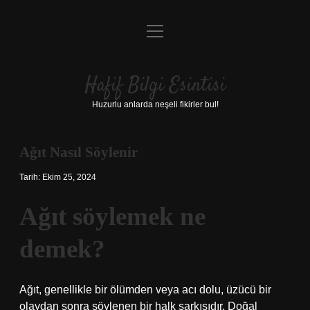
menüyü
Anasayfa
aç
Gizlilik Politikası
Hafif Bilgi Esintisi
Yasal Uyarı
Huzurlu anlarda neşeli fikirler bul!
Hakkımızda
Ağıt Nasıl Söylenir
Tarih: Ekim 25, 2024
Ağıt söylemek ne
demek?
Ağıt, genellikle bir ölümden veya acı dolu, üzücü bir
olaydan sonra söylenen bir halk şarkısıdır. Doğal