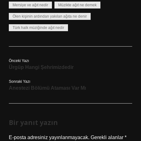
Mersiye ve ağıt nedir
Müzikte ağıt ne demek
Ölen kişinin ardından yakılan ağıta ne denir
Türk halk müziğinde ağıt nedir
Önceki Yazı
Ürgüp Hangi Şehrimizdedir
Sonraki Yazı
Anestezi Bölümü Ataması Var Mı
Bir yanıt yazın
E-posta adresiniz yayınlanmayacak.
Gerekli alanlar
*