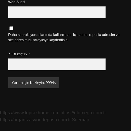
Web Sitesi
Daha sonraki yorumlarımda kullanılması için adım, e-posta adresim ve
site adresim bu tarayıcıya kaydedilsin.
7 + 8 kaçtır?
*
https://www.toprakhome.com
https://otomega.com.tr
https://organizasyondeposu.com.tr
Sitemap