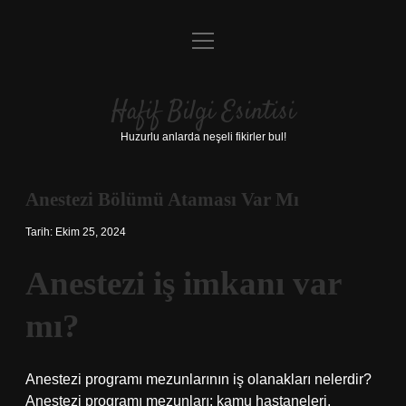
menüyü
Anasayfa
aç
Gizlilik Politikası
Hafif Bilgi Esintisi
Yasal Uyarı
Huzurlu anlarda neşeli fikirler bul!
Hakkımızda
Anestezi Bölümü Ataması Var Mı
Tarih: Ekim 25, 2024
Anestezi iş imkanı var
mı?
Anestezi programı mezunlarının iş olanakları nelerdir?
Anestezi programı mezunları; kamu hastaneleri,