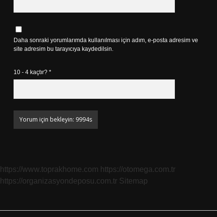
Daha sonraki yorumlarımda kullanılması için adım, e-posta adresim ve
site adresim bu tarayıcıya kaydedilsin.
10 - 4 kaçtır?
*
https://www.toprakhome.com
https://otomega.com.tr
https://organizasyondeposu.com.tr
Sitemap