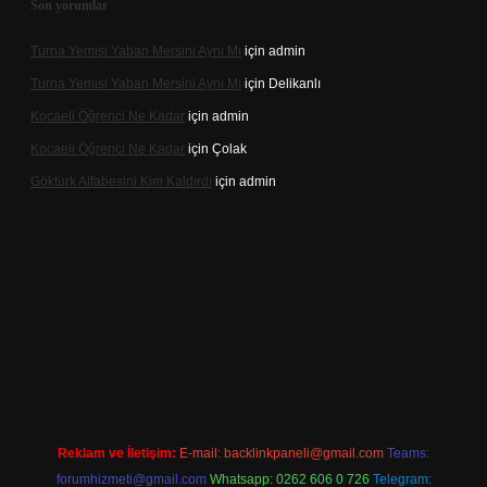
Son yorumlar
Turna Yemisi Yaban Mersini Aynı Mı
için
admin
Turna Yemisi Yaban Mersini Aynı Mı
için
Delikanlı
Kocaeli Öğrenci Ne Kadar
için
admin
Kocaeli Öğrenci Ne Kadar
için
Çolak
Göktürk Alfabesini Kim Kaldırdı
için
admin
giriş
Reklam ve İletişim:
E-mail:
backlinkpaneli@gmail.com
Teams:
forumhizmeti@gmail.com
Whatsapp: 0262 606 0 726
Telegram: