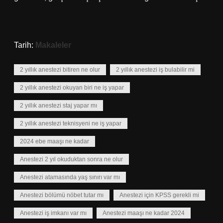
Tarih:
Makaleler
2 yıllık anestezi bitiren ne olur
2 yıllık anestezi iş bulabilir mi
2 yıllık anestezi okuyan biri ne iş yapar
2 yıllık anestezi staj yapar mı
2 yıllık anestezi teknisyeni ne iş yapar
2024 ebe maaşı ne kadar
Anestezi 2 yıl okuduktan sonra ne olur
Anestezi atamasında yaş sınırı var mı
Anestezi bölümü nöbet tutar mı
Anestezi için KPSS gerekli mi
Anestezi iş imkanı var mı
Anestezi maaşı ne kadar 2024