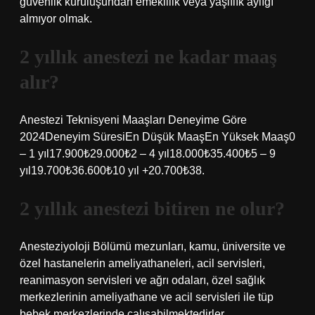
güvenlik kuruluşundan emeklilik veya yaşlılık aylığı
almıyor olmak.
2 yıllık anestezi ne kadar maaş
alır?
Anestezi Teknisyeni Maaşları Deneyime Göre
2024Deneyim SüresiEn Düşük MaaşEn Yüksek Maaş0
– 1 yıl17.900₺29.000₺2 – 4 yıl18.000₺35.400₺5 – 9
yıl19.700₺36.600₺10 yıl +20.700₺38.
2 yıllık anestezi bitiren ne olur?
Anesteziyoloji Bölümü mezunları, kamu, üniversite ve
özel hastanelerin ameliyathaneleri, acil servisleri,
reanimasyon servisleri ve ağrı odaları, özel sağlık
merkezlerinin ameliyathane ve acil servisleri ile tüp
bebek merkezlerinde çalışabilmektedirler.