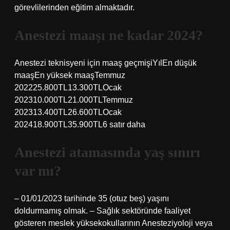
görevlilerinden eğitim almaktadır.
Anestezi maaşı ne kadar 2024?
Anestezi teknisyeni için maaş geçmişiYılEn düşük
maaşEn yüksek maaşTemmuz
202225.800TL13.300TLOcak
202310.000TL21.000TLTemmuz
202313.400TL26.600TLOcak
202418.900TL35.900TL6 satır daha
Anestezi atamasında yaş sınırı
var mı?
– 01/01/2023 tarihinde 35 (otuz beş) yaşını
doldurmamış olmak. – Sağlık sektöründe faaliyet
gösteren meslek yüksekokullarının Anesteziyoloji veya