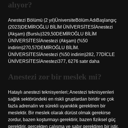
alıyor?
Anestezi Bölümü (2 yıl)ÜniversiteBölüm AdıBaşlangıç ​​
(2023)DEMİROĞLU BİLİM ÜNİVERSİTESİAnestezi
(Akşam) (Burslu)329,50DEMİROĞLU BİLİM
ÜNİVERSİTESİAnestezi (Akşam) (%50
indirim)270,57DEMİROĞLU BİLİM.
ÜNİVERSİTESİAnestezi (%50 indirim)282, 77DİCLE
ÜNİVERSİTESİAnestezi377, 6276 satır daha
Anestezi zor bir meslek mi?
Hataylı anestezi teknisyenleri; Anestezi teknisyenleri
sağlık sektöründeki en riskli gruplardan biridir ve çok
fazla adrenalin ve sürekli uyanıklık gerektiren bir
meslektir. Bir meslek olarak dürüst olmak gerekirse
zordur, bazen koşturmayı gerektirir, bazen fiziksel güç
gerektirir, gerçekten çalışma ve sabır gerektiren bir iştir.