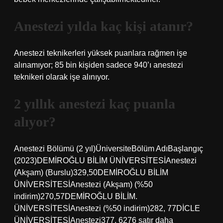
Anestezi yılda kaç kişi atanır?
Anestezi teknikerleri yüksek puanlara rağmen işe
alınamıyor; 85 bin kişiden sadece 940’ı anestezi
teknikeri olarak işe alınıyor.
2 yıllık anestezi kaç puanla
alıyor?
Anestezi Bölümü (2 yıl)ÜniversiteBölüm AdıBaşlangıç ​​
(2023)DEMİROĞLU BİLİM ÜNİVERSİTESİAnestezi
(Akşam) (Burslu)329,50DEMİROĞLU BİLİM
ÜNİVERSİTESİAnestezi (Akşam) (%50
indirim)270,57DEMİROĞLU BİLİM.
ÜNİVERSİTESİAnestezi (%50 indirim)282, 77DİCLE
ÜNİVERSİTESİAnestezi377, 6276 satır daha