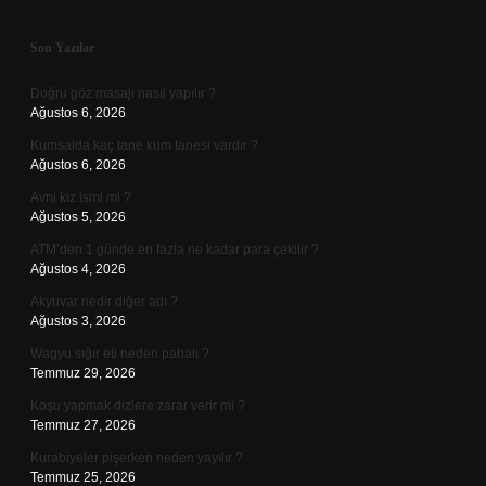
Sidebar
Son Yazılar
Doğru göz masajı nasıl yapılır ?
Ağustos 6, 2026
Kumsalda kaç tane kum tanesi vardır ?
Ağustos 6, 2026
Avni kız ismi mi ?
Ağustos 5, 2026
ATM’den 1 günde en fazla ne kadar para çekilir ?
Ağustos 4, 2026
Akyuvar nedir diğer adı ?
Ağustos 3, 2026
Wagyu sığır eti neden pahalı ?
Temmuz 29, 2026
Koşu yapmak dizlere zarar verir mi ?
Temmuz 27, 2026
Kurabiyeler pişerken neden yayılır ?
Temmuz 25, 2026