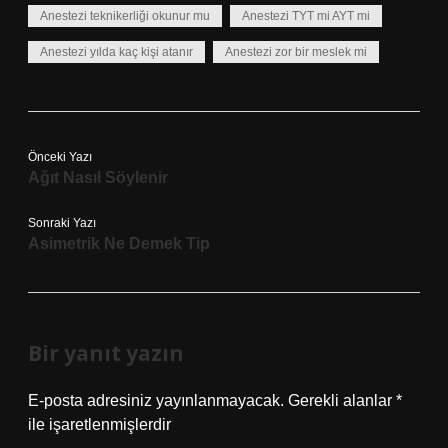
Anestezi teknikerliği okunur mu
Anestezi TYT mi AYT mi
Anestezi yılda kaç kişi atanır
Anestezi zor bir meslek mi
Önceki Yazı
Ağıt Nasıl Söylenir
Sonraki Yazı
Asimetrik Ne Demek Tip
Bir yanıt yazın
E-posta adresiniz yayınlanmayacak.
Gerekli alanlar
*
ile işaretlenmişlerdir