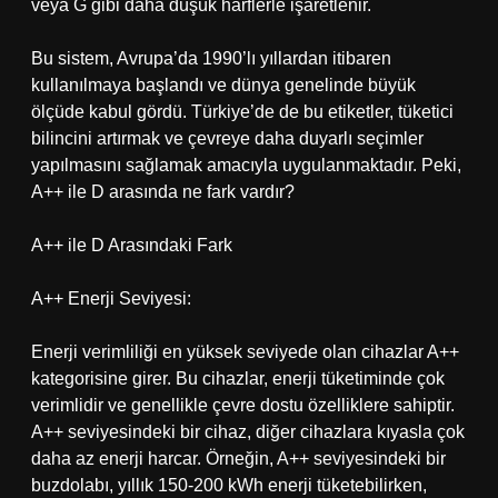
veya G gibi daha düşük harflerle işaretlenir.
Bu sistem, Avrupa’da 1990’lı yıllardan itibaren
kullanılmaya başlandı ve dünya genelinde büyük
ölçüde kabul gördü. Türkiye’de de bu etiketler, tüketici
bilincini artırmak ve çevreye daha duyarlı seçimler
yapılmasını sağlamak amacıyla uygulanmaktadır. Peki,
A++ ile D arasında ne fark vardır?
A++ ile D Arasındaki Fark
A++ Enerji Seviyesi:
Enerji verimliliği en yüksek seviyede olan cihazlar A++
kategorisine girer. Bu cihazlar, enerji tüketiminde çok
verimlidir ve genellikle çevre dostu özelliklere sahiptir.
A++ seviyesindeki bir cihaz, diğer cihazlara kıyasla çok
daha az enerji harcar. Örneğin, A++ seviyesindeki bir
buzdolabı, yıllık 150-200 kWh enerji tüketebilirken,