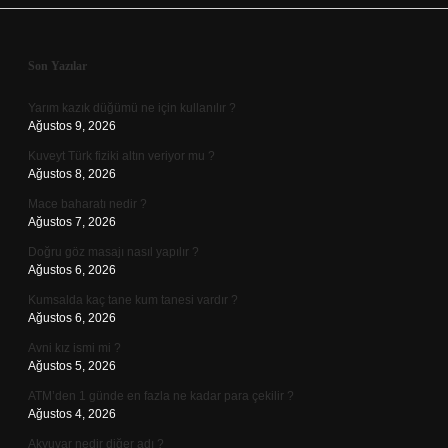
Sidebar
Son Yazılar
Yarım kazık düğümü ne için kullanılır ?
Ağustos 9, 2026
Kuveyt Türk fiziki altın veriyor mu ?
Ağustos 8, 2026
Mace baharatı nedir ?
Ağustos 7, 2026
Doğru göz masajı nasıl yapılır ?
Ağustos 6, 2026
Kumsalda kaç tane kum tanesi vardır ?
Ağustos 6, 2026
Avni kız ismi mi ?
Ağustos 5, 2026
ATM’den 1 günde en fazla ne kadar para çekilir ?
Ağustos 4, 2026
Akyuvar nedir diğer adı ?