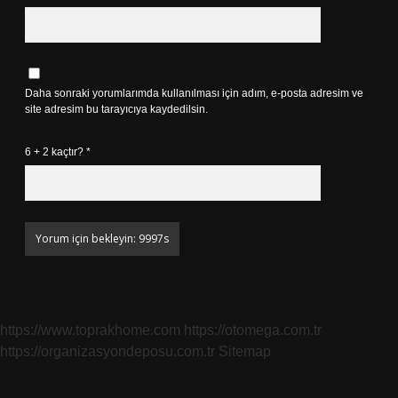
Daha sonraki yorumlarımda kullanılması için adım, e-posta adresim ve
site adresim bu tarayıcıya kaydedilsin.
6 + 2 kaçtır?
*
https://www.toprakhome.com
https://otomega.com.tr
https://organizasyondeposu.com.tr
Sitemap