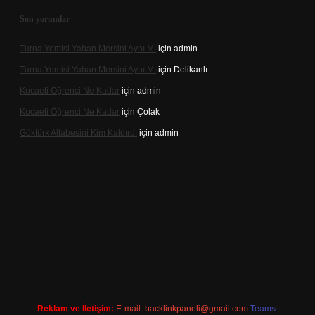
Son yorumlar
Turna Yemisi Yaban Mersini Aynı Mı
için
admin
Turna Yemisi Yaban Mersini Aynı Mı
için
Delikanlı
Kocaeli Öğrenci Ne Kadar
için
admin
Kocaeli Öğrenci Ne Kadar
için
Çolak
Göktürk Alfabesini Kim Kaldırdı
için
admin
r giriş
Reklam ve İletişim:
E-mail:
backlinkpaneli@gmail.com
Teams: