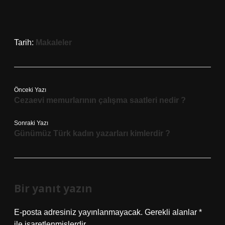
Tarih:
Makaleler
Önceki Yazı
Cezaevi memurlarının çalışma saatleri nedir ?
Sonraki Yazı
Günümüz Türk kadın yazarları kimlerdir ?
Bir yanıt yazın
E-posta adresiniz yayınlanmayacak.
Gerekli alanlar
*
ile işaretlenmişlerdir