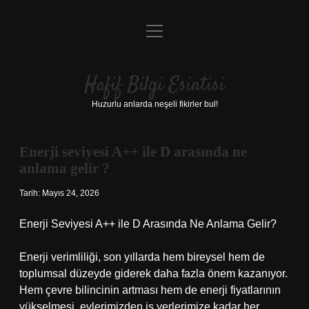
menüyü
Anasayfa
aç
Gizlilik Politikası
Hafif Bilgi Esintisi
Yasal Uyarı
Huzurlu anlarda neşeli fikirler bul!
Hakkımızda
Enerji seviyesi A++ ile D arasında ne
anlama gelir ?
Tarih: Mayıs 24, 2026
Enerji Seviyesi A++ ile D Arasında Ne Anlama Gelir?
Enerji verimliliği, son yıllarda hem bireysel hem de
toplumsal düzeyde giderek daha fazla önem kazanıyor.
Hem çevre bilincinin artması hem de enerji fiyatlarının
yükselmesi, evlerimizden iş yerlerimize kadar her