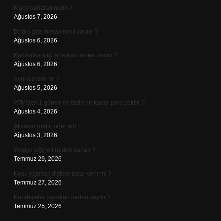
Mace baharatı nedir ?
Ağustos 7, 2026
Doğru göz masajı nasıl yapılır ?
Ağustos 6, 2026
Kumsalda kaç tane kum tanesi vardır ?
Ağustos 6, 2026
Avni kız ismi mi ?
Ağustos 5, 2026
ATM’den 1 günde en fazla ne kadar para çekilir ?
Ağustos 4, 2026
Akyuvar nedir diğer adı ?
Ağustos 3, 2026
Wagyu sığır eti neden pahalı ?
Temmuz 29, 2026
Koşu yapmak dizlere zarar verir mi ?
Temmuz 27, 2026
Kurabiyeler pişerken neden yayılır ?
Temmuz 25, 2026