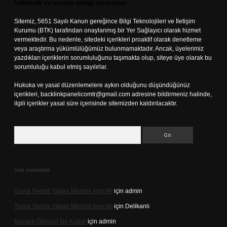
halindedir ve tavsiye niteliği taşımazlar.
Sitemiz, 5651 Sayılı Kanun gereğince Bilgi Teknolojileri ve İletişim
Kurumu (BTK) tarafından onaylanmış bir Yer Sağlayıcı olarak hizmet
vermektedir. Bu nedenle, sitedeki içerikleri proaktif olarak denetleme
veya araştırma yükümlülüğümüz bulunmamaktadır. Ancak, üyelerimiz
yazdıkları içeriklerin sorumluluğunu taşımakta olup, siteye üye olarak bu
sorumluluğu kabul etmiş sayılırlar.
Hukuka ve yasal düzenlemelere aykırı olduğunu düşündüğünüz
içerikleri,
backlinkpanelicomtr@gmail.com
adresine bildirmeniz halinde,
ilgili içerikler yasal süre içerisinde sitemizden kaldırılacaktır.
Arama
Son yorumlar
Turna Yemisi Yaban Mersini Aynı Mı
için
admin
Turna Yemisi Yaban Mersini Aynı Mı
için
Delikanlı
Kocaeli Öğrenci Ne Kadar
için
admin