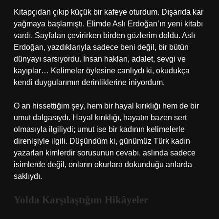
Kitapçıdan çıkıp küçük bir kafeye oturdum. Dışarıda kar
yağmaya başlamıştı. Elimde Aslı Erdoğan’ın yeni kitabı
vardı. Sayfaları çevirirken birden gözlerim doldu. Aslı
Erdoğan, yazdıklarıyla sadece beni değil, bir bütün
dünyayı sarsıyordu. İnsan hakları, adalet, sevgi ve
kayıplar… Kelimeler öylesine canlıydı ki, okudukça
kendi duygularımın derinliklerine iniyordum.
O an hissettiğim şey, hem bir hayal kırıklığı hem de bir
umut dalgasıydı. Hayal kırıklığı, hayatın bazen sert
olmasıyla ilgiliydi; umut ise bir kadının kelimelerle
direnişiyle ilgili. Düşündüm ki, günümüz Türk kadın
yazarları kimlerdir sorusunun cevabı, aslında sadece
isimlerde değil, onların okurlara dokunduğu anlarda
saklıydı.
Yolda Karşılaştığım Hikâyeler