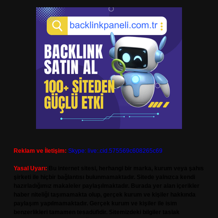
Reklam ve İletişim:
Skype: live:.cid.575569c608265c69
Yasal Uyarı:
Bu internet sitesi, herhangi bir marka, kurum veya şahıs
şirketi ile hiçbir bağlantısı bulunmamaktadır. Sitede yalnızca kendi
hazırladığımız makaleler paylaşılmaktadır. Burada yer alan içerikler
haber niteliği taşımamakta olup, gerçek kurum ve kişiler hakkında
paylaşım yapılmamaktadır. Gerçek kurum ve kişiler ile isim
benzerlikleri tamamen tesadüfidir. Sitemizdeki bilgiler taslak