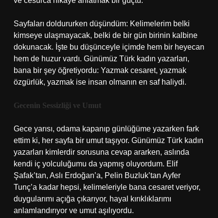
ve cesurca hikâye anlatmak bir güçtü.
Sayfaları doldururken düşündüm: Kelimelerim belki
kimseye ulaşmayacak, belki de bir gün birinin kalbine
dokunacak. İşte bu düşünceyle içimde hem bir heyecan
hem de huzur vardı. Günümüz Türk kadın yazarları,
bana bir şey öğretiyordu: Yazmak cesaret, yazmak
özgürlük, yazmak ise insan olmanın en saf haliydi.
Gecenin Sessizliği ve Umut
Gece yarısı, odama kapanıp günlüğüme yazarken fark
ettim ki, her sayfa bir umut taşıyor. Günümüz Türk kadın
yazarları kimlerdir sorusuna cevap ararken, aslında
kendi iç yolculuğumu da yapmış oluyordum. Elif
Şafak’tan, Aslı Erdoğan’a, Pelin Buzluk’tan Ayfer
Tunç’a kadar hepsi, kelimeleriyle bana cesaret veriyor,
duygularımı açığa çıkarıyor, hayal kırıklıklarımı
anlamlandırıyor ve umut aşılıyordu.