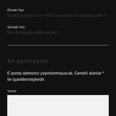
Önceki Yazı
Enerji seviyesi A++ ile D arasında ne anlama gelir ?
Sonraki Yazı
Kim bir kişiye kâfir derse ?
Bir yanıt yazın
E-posta adresiniz yayınlanmayacak.
Gerekli alanlar
*
ile işaretlenmişlerdir
Yorum