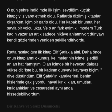
O gün şehre indiğimde ilk işim, sevdiğim küçük
kitapçıyı ziyaret etmek oldu. Raflarda dizilmiş kitapları
okşarken, içim bir garip oldu. Her kapak bir umut, her
sayfa bir yolculuktu. Ve o an fark ettim ki, modern Türk
kadın yazarları artık sadece hikâye anlatmıyor; dünyayı
kendi gözlerinden yeniden şekillendiriyordu.
Rafta rastladığım ilk kitap Elif Şafak’a aitti. Daha önce
onun kitaplarını okumuş, kelimelerinin içime işlediği
anları hatırlamıştım. O an içimde bir heyecan dalgası
yükseldi; “İşte bu, bir kadının dünyayı kavrayış biçimi,”
diye düşündüm. Elif Şafak’ın karakterleri, benim
hislerimle çakışıyordu; hayal kırıklıkları, umutları,
kırılganlıkları ve cesaretleri aynı anda
hissedebiliyordum.
Bir Kahve ve Sessiz Düşünceler