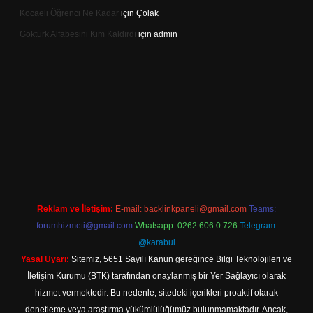
Kocaeli Öğrenci Ne Kadar
için
Çolak
Göktürk Alfabesini Kim Kaldırdı
için
admin
per giriş
Reklam ve İletişim:
E-mail:
backlinkpaneli@gmail.com
Teams:
forumhizmeti@gmail.com
Whatsapp: 0262 606 0 726
Telegram:
@karabul
Yasal Uyarı:
Sitemiz, 5651 Sayılı Kanun gereğince Bilgi Teknolojileri ve
İletişim Kurumu (BTK) tarafından onaylanmış bir Yer Sağlayıcı olarak
hizmet vermektedir. Bu nedenle, sitedeki içerikleri proaktif olarak
denetleme veya araştırma yükümlülüğümüz bulunmamaktadır. Ancak,