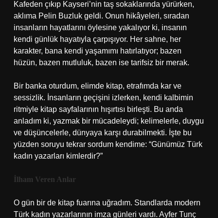
Kafeden çıkıp Kayseri’nin taş sokaklarında yürürken,
aklıma Pelin Buzluk geldi. Onun hikâyeleri, sıradan
insanların hayatlarını öylesine yakalıyor ki, insanın
kendi günlük hayatıyla çarpışıyor. Her sahne, her
karakter, bana kendi yaşamımı hatırlatıyor; bazen
hüzün, bazen mutluluk, bazen ise tarifsiz bir merak.
Bir banka oturdum, elimde kitap, etrafımda kar ve
sessizlik. İnsanların geçişini izlerken, kendi kalbimin
ritmiyle kitap sayfalarının hışırtısı birleşti. Bu anda
anladım ki, yazmak bir mücadeleydi; kelimelerle, duygu
ve düşüncelerle, dünyaya karşı durabilmekti. İşte bu
yüzden soruyu tekrar sordum kendime: “Günümüz Türk
kadın yazarları kimlerdir?”
İlham Veren Anlar
O gün bir de kitap fuarına uğradım. Standlarda modern
Türk kadın yazarlarının imza günleri vardı. Ayfer Tunç