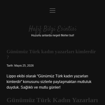
menüyü
Anasayfa
aç
Gizlilik Politikası
Hafif Bilgi Esintisi
Yasal Uyarı
Huzurlu anlarda neşeli fikirler bul!
Hakkımızda
Günümüz Türk kadın yazarları kimlerdir
?
Tarih: Mayıs 25, 2026
Lippo ekibi olarak “Günümüz Türk kadın yazarları
kimlerdir” konusunu sizlerle paylaşmaktan mutluluk
duyduk. Sağlıklı ve mutlu günler!
Günümüz Türk Kadın Yazarları