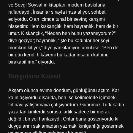
ve Sevgi Soysal’ın kitapları, modern baskılarla
raflardaydı. İnsanlar sırayla imza alıyor, sohbet
ediyordu. O an içimde tuhaf bir sevinç karışımı
hissettim: Hem kıskançlık, hem hayranlık, hem de bir
umut. Kıskançlık, “Neden ben bunu yazamıyorum?”
diye geçiyor; hayranlık, “İşte bu kadınlar her şeyi
mümkün kılıyor,” diye yankılanıyor; umut ise, “Ben de
bir gün kendi hikâyemi bu kadar insanın kalbine
bırakabilirim,” diyordu.
Duyguların Kalemi
Akşam olunca evime döndüm, günlüğümü açtım. Kar
kalınlaşıyordu dışarıda, ben ise kelimelerle içimdeki
fırtınayı yatıştırmaya çalışıyordum. Günümüz Türk kadın
yazarları kimlerdir sorusu, artık sadece bir merak
değildi; bir yol haritasıydı. Onlar bana gösteriyordu ki,
duygularını saklamadan yazmak, kırılganlığı göstermek