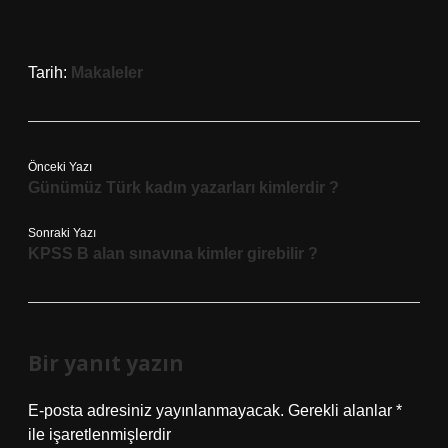
Tarih:
Makaleler
Önceki Yazı
Günümüz Türk kadın yazarları kimlerdir ?
Sonraki Yazı
KPSS B alan sınavına kimler girebilir ?
Bir yanıt yazın
E-posta adresiniz yayınlanmayacak.
Gerekli alanlar
*
ile işaretlenmişlerdir