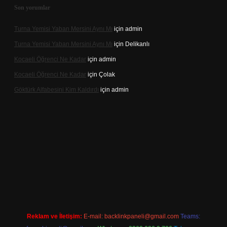
Son yorumlar
Turna Yemisi Yaban Mersini Aynı Mı
için
admin
Turna Yemisi Yaban Mersini Aynı Mı
için
Delikanlı
Kocaeli Öğrenci Ne Kadar
için
admin
Kocaeli Öğrenci Ne Kadar
için
Çolak
Göktürk Alfabesini Kim Kaldırdı
için
admin
r giriş
Reklam ve İletişim:
E-mail:
backlinkpaneli@gmail.com
Teams: