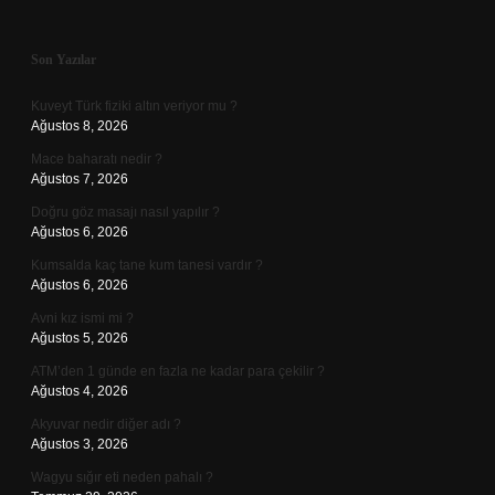
Sidebar
Son Yazılar
Kuveyt Türk fiziki altın veriyor mu ?
Ağustos 8, 2026
Mace baharatı nedir ?
Ağustos 7, 2026
Doğru göz masajı nasıl yapılır ?
Ağustos 6, 2026
Kumsalda kaç tane kum tanesi vardır ?
Ağustos 6, 2026
Avni kız ismi mi ?
Ağustos 5, 2026
ATM’den 1 günde en fazla ne kadar para çekilir ?
Ağustos 4, 2026
Akyuvar nedir diğer adı ?
Ağustos 3, 2026
Wagyu sığır eti neden pahalı ?