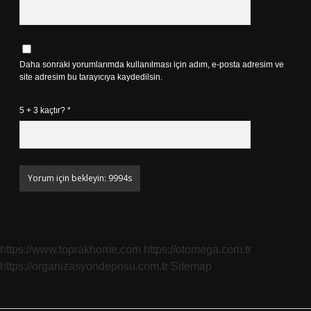
Daha sonraki yorumlarımda kullanılması için adım, e-posta adresim ve
site adresim bu tarayıcıya kaydedilsin.
5 + 3 kaçtır?
*
https://www.toprakhome.com
https://otomega.com.tr
https://organizasyondeposu.com.tr
Sitemap