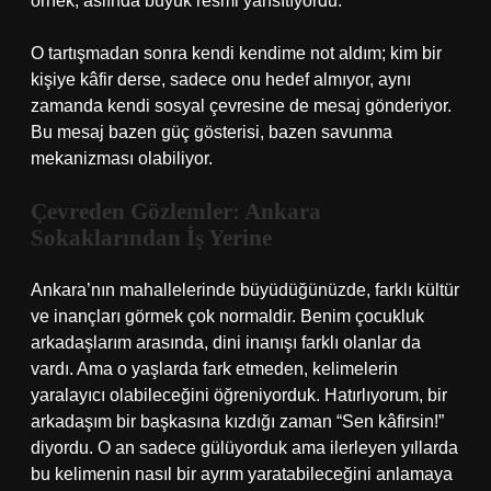
örnek, aslında büyük resmi yansıtıyordu.
O tartışmadan sonra kendi kendime not aldım; kim bir
kişiye kâfir derse, sadece onu hedef almıyor, aynı
zamanda kendi sosyal çevresine de mesaj gönderiyor.
Bu mesaj bazen güç gösterisi, bazen savunma
mekanizması olabiliyor.
Çevreden Gözlemler: Ankara
Sokaklarından İş Yerine
Ankara’nın mahallelerinde büyüdüğünüzde, farklı kültür
ve inançları görmek çok normaldir. Benim çocukluk
arkadaşlarım arasında, dini inanışı farklı olanlar da
vardı. Ama o yaşlarda fark etmeden, kelimelerin
yaralayıcı olabileceğini öğreniyorduk. Hatırlıyorum, bir
arkadaşım bir başkasına kızdığı zaman “Sen kâfirsin!”
diyordu. O an sadece gülüyorduk ama ilerleyen yıllarda
bu kelimenin nasıl bir ayrım yaratabileceğini anlamaya