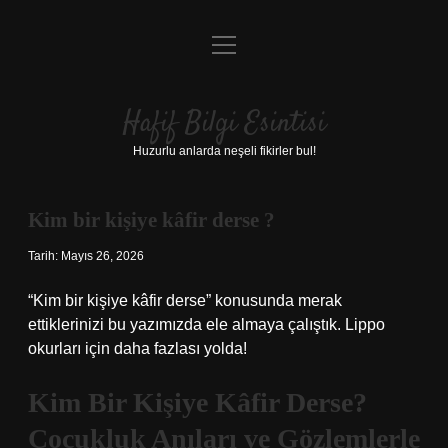
menüyü
Anasayfa
aç
Gizlilik Politikası
Hafif Bilgi Esintisi
Yasal Uyarı
Huzurlu anlarda neşeli fikirler bul!
Hakkımızda
Kim bir kişiye kâfir derse ?
Tarih: Mayıs 26, 2026
“Kim bir kişiye kâfir derse” konusunda merak
ettiklerinizi bu yazımızda ele almaya çalıştık. Lippo
okurları için daha fazlası yolda!
Kim Bir Kişiye Kâfir Derse?
Çocukluk Anıları ve Gözlemlerle