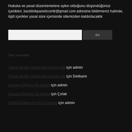
Hukuka ve yasal düzenlemelere aykırı olduğunu düşündüğünüz
içerikleri,
backlinkpanelicomtr@gmail.com
adresine bildirmeniz halinde,
ilgili içerikler yasal süre içerisinde sitemizden kaldırılacaktır.
Arama
Son yorumlar
Turna Yemisi Yaban Mersini Aynı Mı
için
admin
Turna Yemisi Yaban Mersini Aynı Mı
için
Delikanlı
Kocaeli Öğrenci Ne Kadar
için
admin
Kocaeli Öğrenci Ne Kadar
için
Çolak
Göktürk Alfabesini Kim Kaldırdı
için
admin