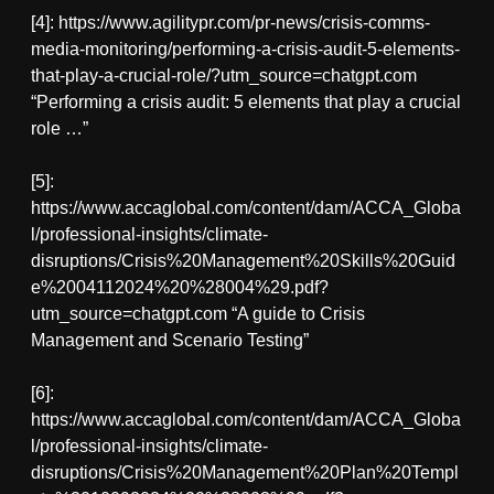
[4]: https://www.agilitypr.com/pr-news/crisis-comms-
media-monitoring/performing-a-crisis-audit-5-elements-
that-play-a-crucial-role/?utm_source=chatgpt.com
“Performing a crisis audit: 5 elements that play a crucial
role …”
[5]:
https://www.accaglobal.com/content/dam/ACCA_Globa
l/professional-insights/climate-
disruptions/Crisis%20Management%20Skills%20Guid
e%2004112024%20%28004%29.pdf?
utm_source=chatgpt.com “A guide to Crisis
Management and Scenario Testing”
[6]:
https://www.accaglobal.com/content/dam/ACCA_Globa
l/professional-insights/climate-
disruptions/Crisis%20Management%20Plan%20Templ