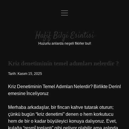
menüyü
Anasayfa
aç
Gizlilik Politikası
Hafif Bilgi Esintisi
Yasal Uyarı
Huzurlu anlarda neşeli fikirler bul!
Hakkımızda
Kriz denetiminin temel adımları nelerdir ?
Tarih: Kasım 15, 2025
Kriz Denetiminin Temel Adımları Nelerdir? Birlikte Derinl
emesine İnceliyoruz
Merhaba arkadaşlar, bir fincan kahve tutarak oturun;
çünkü bugün “kriz denetimi” denen o hem korkutucu
hem de bir o kadar büyüleyici konuya dalıyoruz. Evet,
kulağa “resmî toplantı” gibi geliyor olabilir ama aslında