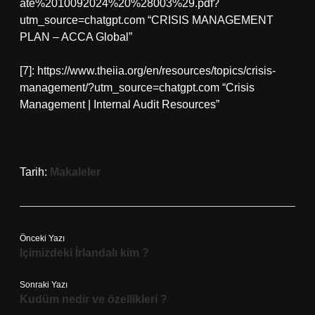
ate%2010092024%20%28003%29.pdf?
utm_source=chatgpt.com “CRISIS MANAGEMENT
PLAN – ACCA Global”
[7]: https://www.theiia.org/en/resources/topics/crisis-
management/?utm_source=chatgpt.com “Crisis
Management | Internal Audit Resources”
Tarih:
Makaleler
Önceki Yazı
Içimizdeki İrlandalı kim ?
Sonraki Yazı
Kudüm nedir ve özellikleri ?