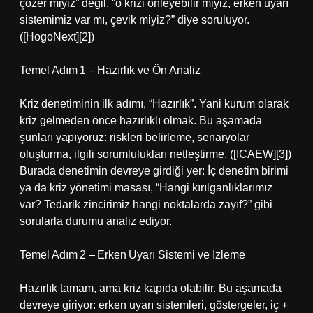
çözer miyiz” değil, “o krizi önleyebilir miyiz, erken uyarı
sistemimiz var mı, çevik miyiz?” diye soruluyor.
([HogoNext][2])
Temel Adım 1 – Hazırlık ve Ön Analiz
Kriz denetiminin ilk adımı, “Hazırlık”. Yani kurum olarak
kriz gelmeden önce hazırlıklı olmak. Bu aşamada
şunları yapıyoruz: riskleri belirleme, senaryolar
oluşturma, ilgili sorumlulukları netleştirme. ([ICAEW][3])
Burada denetimin devreye girdiği yer: İç denetim birimi
ya da kriz yönetimi masası, “Hangi kırılganlıklarımız
var? Tedarik zincirimiz hangi noktalarda zayıf?” gibi
sorularla durumu analiz ediyor.
Temel Adım 2 – Erken Uyarı Sistemi ve İzleme
Hazırlık tamam, ama kriz kapıda olabilir. Bu aşamada
devreye giriyor: erken uyarı sistemleri, göstergeler, iç +