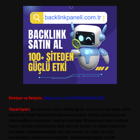
Reklam ve İletişim:
Skype: live:.cid.575569c608265c69
Yasal Uyarı:
Bu internet sitesi, herhangi bir marka, kurum veya şahıs
şirketi ile hiçbir bağlantısı bulunmamaktadır. Sitede yalnızca kendi
hazırladığımız makaleler paylaşılmaktadır. Burada yer alan içerikler
haber niteliği taşımamakta olup, gerçek kurum ve kişiler hakkında
paylaşım yapılmamaktadır. Gerçek kurum ve kişiler ile isim
benzerlikleri tamamen tesadüfidir. Sitemizdeki bilgiler taslak