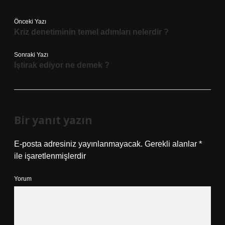
Önceki Yazı
Kriz denetiminin temel adımları nelerdir ?
Sonraki Yazı
Iştirak ediyor ne demek ?
Bir yanıt yazın
E-posta adresiniz yayınlanmayacak.
Gerekli alanlar
*
ile işaretlenmişlerdir
Yorum