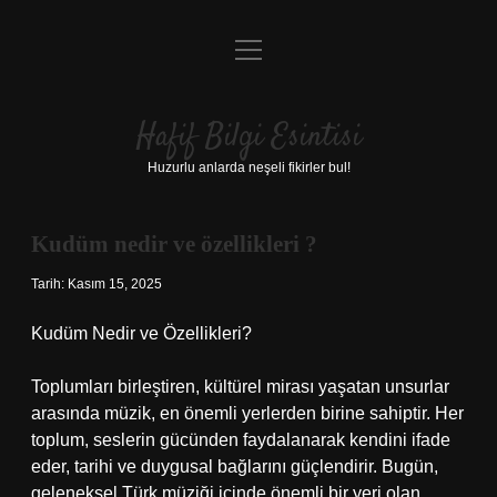
menüyü
Anasayfa
aç
Gizlilik Politikası
Hafif Bilgi Esintisi
Yasal Uyarı
Huzurlu anlarda neşeli fikirler bul!
Hakkımızda
Kudüm nedir ve özellikleri ?
Tarih: Kasım 15, 2025
Kudüm Nedir ve Özellikleri?
Toplumları birleştiren, kültürel mirası yaşatan unsurlar
arasında müzik, en önemli yerlerden birine sahiptir. Her
toplum, seslerin gücünden faydalanarak kendini ifade
eder, tarihi ve duygusal bağlarını güçlendirir. Bugün,
geleneksel Türk müziği içinde önemli bir yeri olan