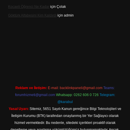
Kocaeli Öğrenci Ne Kadar
için
Çolak
Göktürk Alfabesini Kim Kaldırdı
için
admin
per giriş
Reklam ve İletişim:
E-mail:
backlinkpaneli@gmail.com
Teams:
forumhizmeti@gmail.com
Whatsapp: 0262 606 0 726
Telegram:
@karabul
Yasal Uyarı:
Sitemiz, 5651 Sayılı Kanun gereğince Bilgi Teknolojileri ve
İletişim Kurumu (BTK) tarafından onaylanmış bir Yer Sağlayıcı olarak
hizmet vermektedir. Bu nedenle, sitedeki içerikleri proaktif olarak
denetleme veya araştırma yükümlülüğümüz bulunmamaktadır. Ancak,