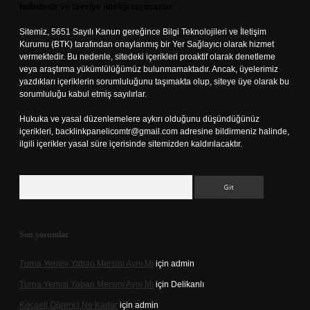
halindedir ve tavsiye niteliği taşımazlar.
Sitemiz, 5651 Sayılı Kanun gereğince Bilgi Teknolojileri ve İletişim
Kurumu (BTK) tarafından onaylanmış bir Yer Sağlayıcı olarak hizmet
vermektedir. Bu nedenle, sitedeki içerikleri proaktif olarak denetleme
veya araştırma yükümlülüğümüz bulunmamaktadır. Ancak, üyelerimiz
yazdıkları içeriklerin sorumluluğunu taşımakta olup, siteye üye olarak bu
sorumluluğu kabul etmiş sayılırlar.
Hukuka ve yasal düzenlemelere aykırı olduğunu düşündüğünüz
içerikleri,
backlinkpanelicomtr@gmail.com
adresine bildirmeniz halinde,
ilgili içerikler yasal süre içerisinde sitemizden kaldırılacaktır.
Arama
Son yorumlar
Turna Yemisi Yaban Mersini Aynı Mı
için
admin
Turna Yemisi Yaban Mersini Aynı Mı
için
Delikanlı
Kocaeli Öğrenci Ne Kadar
için
admin