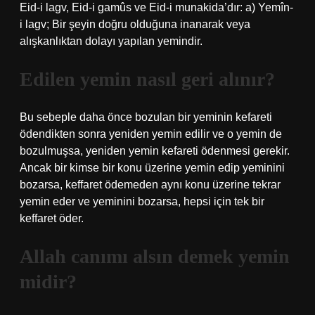
Eid-i lagv, Eid-i gamûs ve Eid-i munakida’dır: a) Yemîn-
i lagv; Bir şeyin doğru olduğuna inanarak veya
alışkanlıktan dolayı yapılan yemindir.
Edilen yemin nasıl geri alınır?
Bu sebeple daha önce bozulan bir yeminin kefareti
ödendikten sonra yeniden yemin edilir ve o yemin de
bozulmuşsa, yeniden yemin kefareti ödenmesi gerekir.
Ancak bir kimse bir konu üzerine yemin edip yeminini
bozarsa, keffaret ödemeden aynı konu üzerine tekrar
yemin eder ve yeminini bozarsa, hepsi için tek bir
keffaret öder.
Allah canımı alsın demek yemin
midir?