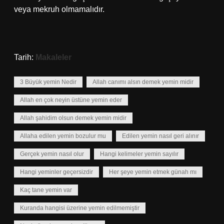
veya mekruh olmamalıdır.
Tarih:
Makaleler
3 Büyük yemin Nedir
Allah canımı alsın demek yemin midir
Allah en çok neyin üstüne yemin eder
Allah şahidim olsun demek yemin midir
Allaha edilen yemin bozulur mu
Edilen yemin nasıl geri alınır
Gerçek yemin nasıl olur
Hangi kelimeler yemin sayılır
Hangi yeminler geçersizdir
Her şeye yemin etmek günah mı
Kaç tane yemin var
Kuranda hangisi üzerine yemin edilmemiştir