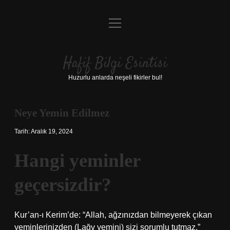
menüyü
Anasayfa
aç
Gizlilik Politikası
Hafif Bilgi Esintisi
Yasal Uyarı
Huzurlu anlarda neşeli fikirler bul!
Hakkımızda
Neye Yemin Edilmez
Tarih: Aralık 19, 2024
Hangi yeminler
geçersizdir?
Kur’an-ı Kerim’de: “Allah, ağzınızdan bilmeyerek çıkan
yeminlerinizden (Lağv yemini) sizi sorumlu tutmaz.”