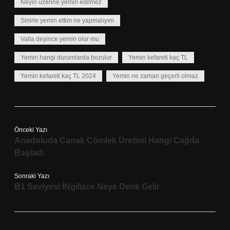
Neyin üzerine yemin edilmez
Sinirle yemin ettim ne yapmalıyım
Valla deyince yemin olur mu
Yemin hangi durumlarda bozulur
Yemin kefareti kaç TL
Yemin kefareti kaç TL 2024
Yemin ne zaman geçerli olmaz
Önceki Yazı
Anadoluda Çanak Çömlek Üretimi Hangi Çağda
Başladı
Sonraki Yazı
B1 Seviyesi İNgilizce Neye Denk Gelir