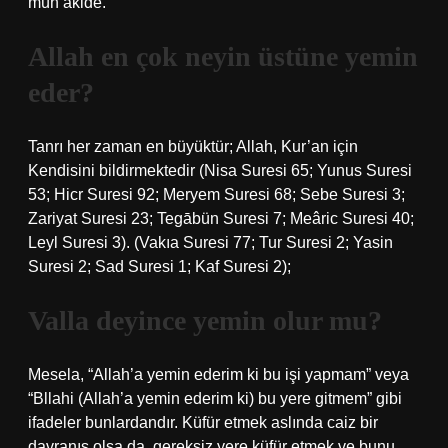
mün’akide.
Allah en çok neyin üstüne yemin
eder?
Tanrı her zaman en büyüktür; Allah, Kur’an için
Kendisini bildirmektedir (Nisa Suresi 65; Yunus Suresi
53; Hicr Suresi 92; Meryem Suresi 68; Sebe Suresi 3;
Zariyat Suresi 23; Tegābün Suresi 7; Meâric Suresi 40;
Leyl Suresi 3). (Vakıa Suresi 77; Tur Suresi 2; Yasin
Suresi 2; Sad Suresi 1; Kaf Suresi 2);
Valla deyince yemin olur mu?
Mesela, “Allah’a yemin ederim ki bu işi yapmam” veya
“Bllahi (Allah’a yemin ederim ki) bu yere gitmem” gibi
ifadeler bunlardandır. Küfür etmek aslında caiz bir
davranış olsa da, gereksiz yere küfür etmek ve bunu