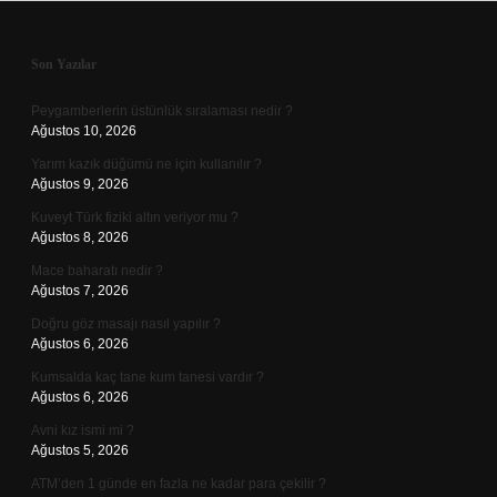
Sidebar
Son Yazılar
Peygamberlerin üstünlük sıralaması nedir ?
Ağustos 10, 2026
Yarım kazık düğümü ne için kullanılır ?
Ağustos 9, 2026
Kuveyt Türk fiziki altın veriyor mu ?
Ağustos 8, 2026
Mace baharatı nedir ?
Ağustos 7, 2026
Doğru göz masajı nasıl yapılır ?
Ağustos 6, 2026
Kumsalda kaç tane kum tanesi vardır ?
Ağustos 6, 2026
Avni kız ismi mi ?
Ağustos 5, 2026
ATM’den 1 günde en fazla ne kadar para çekilir ?