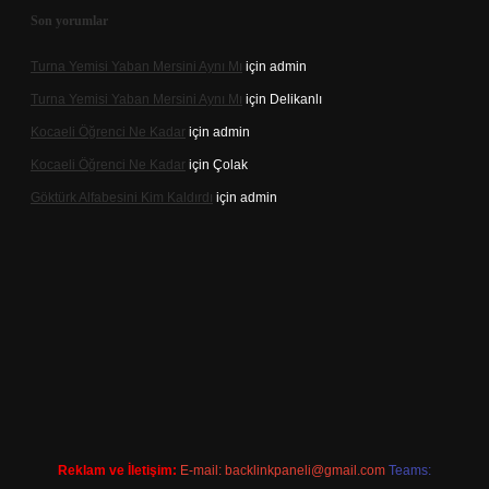
Son yorumlar
Turna Yemisi Yaban Mersini Aynı Mı
için
admin
Turna Yemisi Yaban Mersini Aynı Mı
için
Delikanlı
Kocaeli Öğrenci Ne Kadar
için
admin
Kocaeli Öğrenci Ne Kadar
için
Çolak
Göktürk Alfabesini Kim Kaldırdı
için
admin
per giriş
Reklam ve İletişim:
E-mail:
backlinkpaneli@gmail.com
Teams: