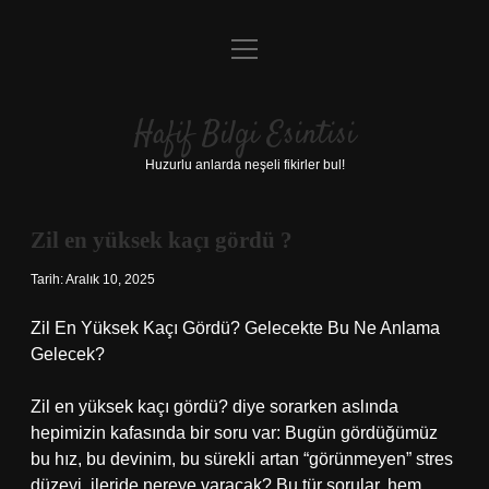
menüyü
Anasayfa
aç
Gizlilik Politikası
Hafif Bilgi Esintisi
Yasal Uyarı
Huzurlu anlarda neşeli fikirler bul!
Hakkımızda
Zil en yüksek kaçı gördü ?
Tarih: Aralık 10, 2025
Zil En Yüksek Kaçı Gördü? Gelecekte Bu Ne Anlama
Gelecek?
Zil en yüksek kaçı gördü? diye sorarken aslında
hepimizin kafasında bir soru var: Bugün gördüğümüz
bu hız, bu devinim, bu sürekli artan “görünmeyen” stres
düzeyi, ileride nereye varacak? Bu tür sorular, hem